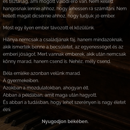
és tisztaság, ami mögött valódi erő van. Nem kellett
hangosnak lennie ahhoz, hogy lehessen rá számítani. Nem
kellett magát dicsérnie ahhoz, hogy tudjuk: jó ember.
Most egy ilyen ember távozott el közülünk.
Hiánya nemcsak a családjának fáj, hanem mindazoknak,
akik ismerték benne a becsületet, az egyenességet és az
emberi jóságot. Mert vannak emberek, akik után nemcsak
könny marad, hanem csend is. Nehéz, mély csend.
Béla emléke azonban velünk marad.
A gyermekeiben.
Azokban a mozdulatokban, ahogyan élt.
Abban a példában, amit maga után hagyott.
És abban a tudásban, hogy lehet szerényen is nagy életet
élni.
Nyugodjon békében.