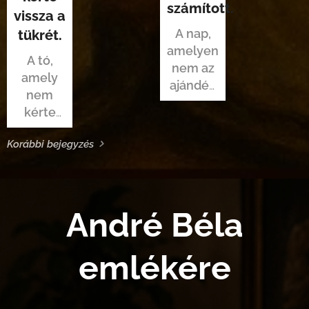
számított.
vissza a
A nap,
tükrét.
amelyen
A tó,
nem az
amely
ajándék
nem
számított
kérte
vissza a
Korábbi bejegyzés
tükrét.
André Béla
emlékére