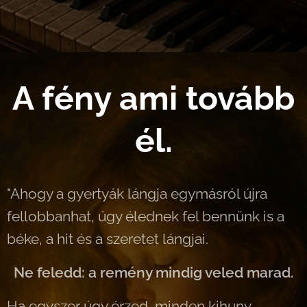
A fény ami tovább
él.
"Ahogy a gyertyák lángja egymásról újra
fellobbanhat, úgy élednek fel bennünk is a
béke, a hit és a szeretet lángjai.
Ne feledd: a remény mindig veled marad.
Ha egyszer úgy érzed, minden kihuny