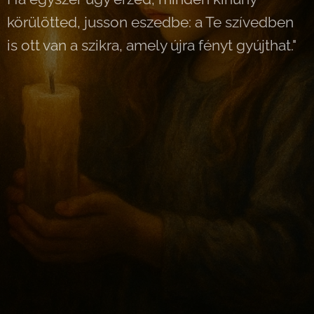
körülötted, jusson eszedbe: a Te szívedben
is ott van a szikra, amely újra fényt gyújthat."