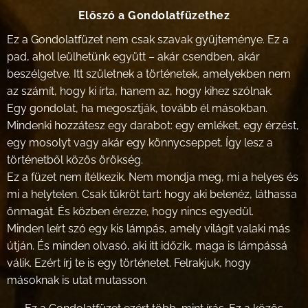
Előszó a Gondolatfüzethez
Ez a Gondolatfüzet nem csak szavak gyűjteménye. Ez a
pad, ahol leülhetünk együtt – akár csendben, akár
beszélgetve. Itt születnek a történetek, amelyekben nem
az számít, hogy ki írta, hanem az, hogy kihez szólnak.
Egy gondolat, ha megosztják, tovább él másokban.
Mindenki hozzátesz egy darabot: egy emléket, egy érzést,
egy mosolyt vagy akár egy könnycseppet. Így lesz a
történetből közös örökség.
Ez a füzet nem ítélkezik. Nem mondja meg, mi a helyes és
mi a helytelen. Csak tükröt tart: hogy aki belenéz, láthassa
önmagát. És közben érezze, hogy nincs egyedül.
Minden leírt szó egy kis lámpás, amely világít valaki más
útján. És minden olvasó, aki itt időzik, maga is lámpássá
válik. Ezért írj te is egy történetet. Felrakjuk, hogy
másoknak is utat mutasson.