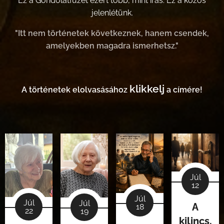
Ez a Gondolatfüzet ezért több, mint írás. Ez a közös
jelenlétünk.
"Itt nem történetek következnek, hanem csendek,
amelyekben magadra ismerhetsz."
klikkelj
A történetek elolvasásához
a címére!
Júl
12
Júl
Júl
Júl
A
18
22
19
kilincs.