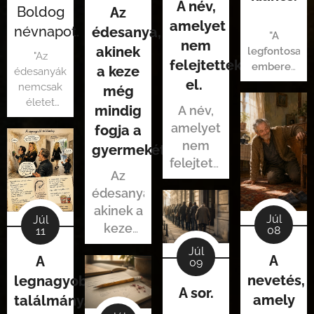
A név,
Boldog
Az
amelyet
névnapot.
édesanya,
"A
nem
akinek
legfontosabb
"Az
felejtettek
emberek
a keze
édesanyák
ritkán a
el.
nemcsak
még
leghangosabb
életet
mindig
A név,
adnak. Egy
amelyet
fogja a
darabot
nem
gyermekét.
mindig
felejtettek
magukból
Az
el.
is
édesanya,
bennünk
akinek a
hagynak."
Júl
Júl
keze
08
11
még
Júl
A
A
09
mindig
nevetés,
legnagyobb
fogja a
A sor.
gyermekét.
amely
találmány.
.