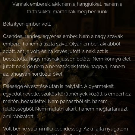
Vannak emberek, akik nem a hangjukkal, hanem a
tartásukkal maradnak meg bennünk.
Béla ilyen ember volt.
Csendes, rendes, egyenes ember. Nem a nagy szavak
embere, hanem a tiszta szívé. Olyan ember, aki abból
adott, amije volt, és ha kevés jutott is neki, azt is
beosztotta, hogy másnak jusson belőle. Nem könnyű élet
jutott neki, de nem a nehézségek tették naggyá, hanem
az, ahogyan hordozta őket.
Felesége elvesztése után is helytállt. A gyermekeit
egyedül nevelte, szűkös körülmények között is emberhez
méltón, becsülettel. Nem panaszból élt, hanem
felelősségből. Nem mutatni akart, hanem megtartani azt,
ami rábízatott.
Volt benne valami ritka csendesség. Az a fajta nyugalom