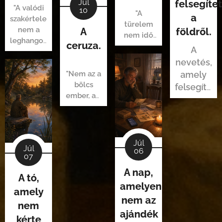
Júl
felsegítet
"A valódi
10
"A
a
szakértelem
türelem
nem a
A
földről.
nem idő
leghangosabb
ceruza.
kérdése.
A
véleményben
Hanem
nevetés,
mutatkozik
emberségé."
meg,
"Nem az a
amely
hanem
bölcs
felsegített
abban,
ember, aki
a földről.
hogy a
nem
végén
hibázik.
kevesebb
Hanem az,
a kérdés
aki hagy
Júl
Júl
és több a
magának
06
07
megoldás."
helyet
A nap,
kijavítani."
A tó,
amelyen
amely
nem az
nem
ajándék
kérte