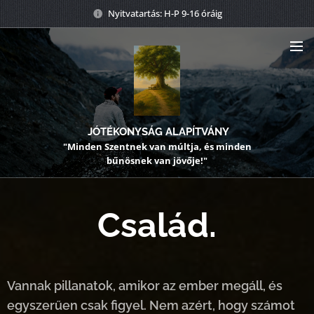
Nyitvatartás: H-P 9-16 óráig
JÓTÉKONYSÁG ALAPÍTVÁNY
"Minden Szentnek van múltja, és minden
bűnösnek van jövője!"
Család.
Vannak pillanatok, amikor az ember megáll, és
egyszerűen csak figyel. Nem azért, hogy számot