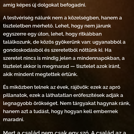
amíg képes új dolgokat befogadni.
A testvériség nálunk nem a közelségben, hanem a
tiszteletben mérhető. Lehet, hogy nem járunk
egyszerre egy úton, lehet, hogy ritkábban
találkozunk, de közös gyökerünk van: ugyanabból a
gondoskodásból és szeretetből nőttünk ki. Ha
szeretet nincs is mindig jelen a mindennapokban, a
tisztelet akkor is megmarad — tisztelet azok iránt,
akik mindent megtettek értünk.
És miközben telnek az évek, rájövök: ezek az apró
pillanatok, ezek a láthatatlan erőfeszítések adják a
legnagyobb örökséget. Nem tárgyakat hagynak ránk,
hanem azt a tudást, hogy hogyan kell embernek
maradni.
Mert a család nem csak egy szó. A család az a