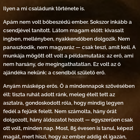
Ilyen a mi családunk története is.
Apám nem volt bőbeszédű ember. Sokszor inkább a
csendjével tanított. Látom magam előtt: kivasalt
ingben, mellényben, nyakkendőben dolgozik. Nem
panaszkodik, nem magyaráz — csak teszi, amit kell. A
munkája mögött ott volt a példamutatás: az erő, ami
nem harsány, de megingathatatlan. Ez volt az ő
ajándéka nekünk: a csendből születő erő.
Anyám másképp erős. Ő a mindennapok szövésében
élt: tiszta ruhát adott ránk, meleg ételt tett az
asztalra, gondoskodott róla, hogy mindig legyen
fedél a fejünk felett. Nem számolta, hány órát
dolgozott, hány áldozatot hozott — egyszerűen csak
ott volt, minden nap. Most, 85 évesen is tanul, képezi
magát, mert hiszi, hogy az ember addig él igazán,