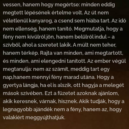
vessen, hanem hogy megértse: minden eddig
megtett lépésének értelme volt. Az út nem
véletlenül kanyarog, a csend sem hiába tart. Az idő
nem ellenség, hanem tanító. Megmutatja, hogy a
fény nem kívülről jön, hanem belülről indul – a
szívből, ahol a szeretet lakik. A múlt nem teher,
hanem térkép. Rajta van minden, ami megtartott,
és minden, ami elengedni tanított. Az ember végül
megtanulja: nem az számít, meddig tart egy
nap,hanem mennyi fény marad utána. Hogy a
gyertya lángja, ha el is alszik, ott hagyja a melegét
mások szívében. Ezt a füzetet azoknak ajánlom,
akik keresnek, várnak, hisznek. Akik tudják, hogy a
legnagyobb ajándék nem a fény, hanem az, hogy
valakiért meggyújthatjuk.