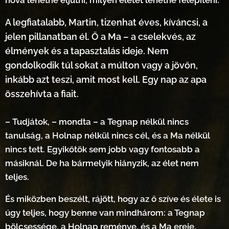
A legfiatalabb, Martin, tizenhat éves, kíváncsi, a
jelen pillanatban él. Ő a Ma – a cselekvés, az
élmények és a tapasztalás ideje. Nem
gondolkodik túl sokat a múlton vagy a jövőn,
inkább azt teszi, amit most kell. Egy nap az apa
összehívta a fiait.
– Tudjátok, – mondta – a Tegnap nélkül nincs
tanulság, a Holnap nélkül nincs cél, és a Ma nélkül
nincs tett. Egyikőtök sem jobb vagy fontosabb a
másiknál. De ha bármelyik hiányzik, az élet nem
teljes.
És miközben beszélt, rájött, hogy az ő szíve és élete is
úgy teljes, hogy benne van mindhárom: a Tegnap
bölcsessége, a Holnap reménye, és a Ma ereje.