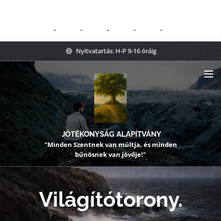
Nyitvatartás: H-P 9-16 óráig
JÓTÉKONYSÁG ALAPÍTVÁNY
"Minden Szentnek van múltja, és minden
bűnösnek van jövője!"
Világítótorony.