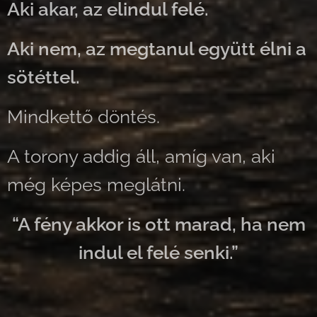
Aki akar, az elindul felé.
Aki nem, az megtanul együtt élni a
sötéttel.
Mindkettő döntés.
A torony addig áll, amíg van, aki
még képes meglátni.
“A fény akkor is ott marad, ha nem
indul el felé senki.”