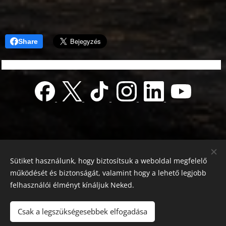
Share
Sütiket használunk, hogy biztosítsuk a weboldal megfelelő
működését és biztonságát, valamint hogy a lehető legjobb
felhasználói élményt kínáljuk Neked.
© 2022 Jótékonyság alapítvány
Registration number 01-01-0013812
Csak a legszükségesebbek elfogadása
Országos azonosító:
0100/60270/2025/2300092318647