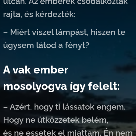
utcán. Az emberek csodálkoztak
rajta, és kérdezték:
– Miért viszel lámpást, hiszen te
úgysem látod a fényt?
A vak ember
mosolyogva így felelt:
– Azért, hogy ti lássatok engem.
Hogy ne ütközzetek belém,
és ne essetek el miattam. Én nem