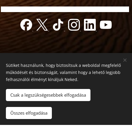
Sütiket használunk, hogy biztosítsuk a weboldal megfelelő
működését és biztonságát, valamint hogy a lehető legjobb
felhasználói élményt kínáljuk Neked.
© 2022 Jótékonyság alapítvány
Registration number 01-01-0013812
Csak a legszükségesebbek elfogadása
Országos azonosító:
0100/60270/2025/2300092318647
Adószám: 19419028-1-43
| Minden jog fenntartva.
Összes elfogadása
Az oldalt a
Webnode
működteti
Sütik
Nyelvek