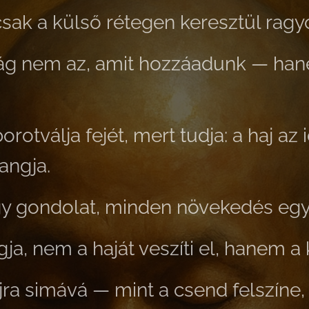
csak a külső rétegen keresztül ragy
ság nem az, amit hozzáadunk —
hane
orotválja fejét, mert tudja:
a haj az i
angja.
y gondolat, minden növekedés egy 
ja, nem a haját veszíti el, hanem a 
 újra simává — mint a csend felszíne,