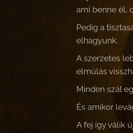
ami benne él, 
Pedig a tiszta
elhagyunk.
A szerzetes leb
elmúlás visszh
Minden szál eg
És amikor levág
A fej így válik