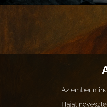
Az ember mindi
Hajat növesztet