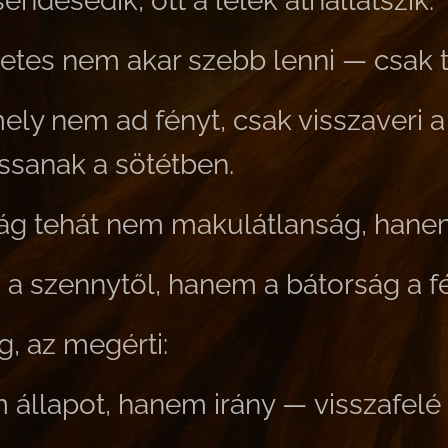
sendesedik, ott a lélek áthallatszik.
etes nem akar szebb lenni —
csak t
mely nem ad fényt,
csak visszaveri 
ssanak a sötétben.
aság tehát nem makulátlanság, hane
a szennytől, hanem a bátorság a f
ig, az megérti:
m állapot, hanem irány —
visszafelé 