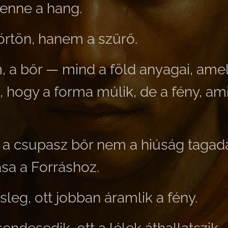
enne a hang.
örtön, hanem a szűrő.
, a bőr — mind a föld anyagai,
amel
 hogy a forma múlik,
de a fény, am
j, a csupasz bőr nem a hiúság tagad
ása a Forráshoz.
sleg, ott jobban áramlik a fény.