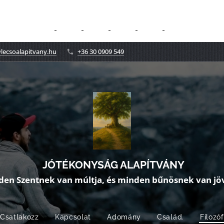
lecsoalapitvany.hu
+36 30 0909 549
JÓTÉKONYSÁG ALAPÍTVÁNY
den Szentnek van múltja, és minden bűnösnek van jöv
Csatlakozz
Kapcsolat
Adomány
Család.
Filozó