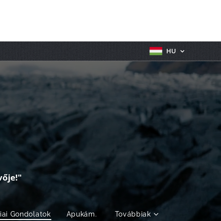
HU
ője!"
fiai Gondolatok
Apukám.
Továbbiak