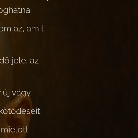
oghatna.
m az, amit
dő jele, az
új vágy.
kötődéseit.
 mielőtt