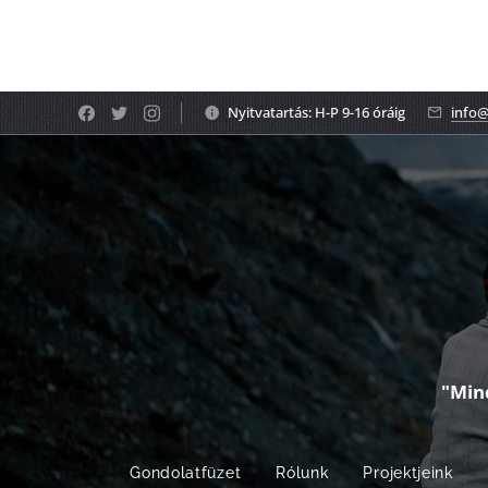
Nyitvatartás: H-P 9-16 óráig
info@
"Min
Gondolatfüzet
Rólunk
Projektjeink