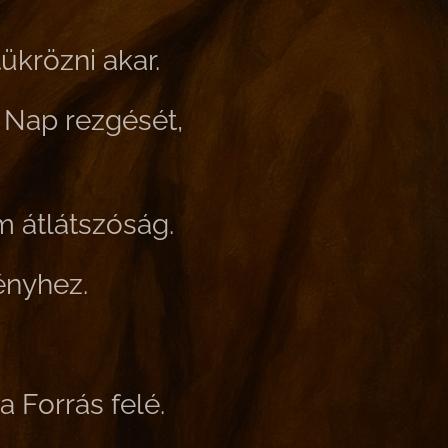
ükrözni akar.
a Nap rezgését,
m átlátszóság.
ényhez.
a Forrás felé.