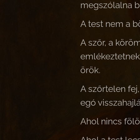
megszólalna b
A test nem a b
A szőr, a köröm
emlékeztetnek,
örök.
A szőrtelen fe
egó visszahajl
Ahol nincs fölö