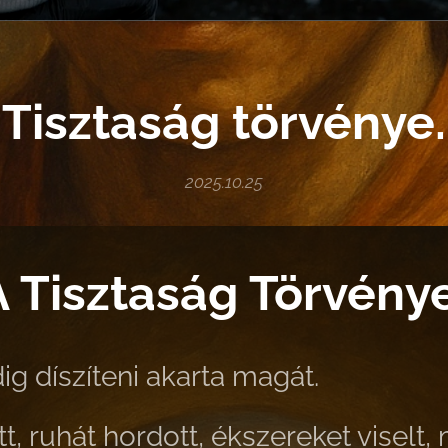
Tisztaság törvénye.
2025.10.25
A Tisztaság Törvénye
g díszíteni akarta magát.
t, ruhát hordott, ékszereket viselt,
m