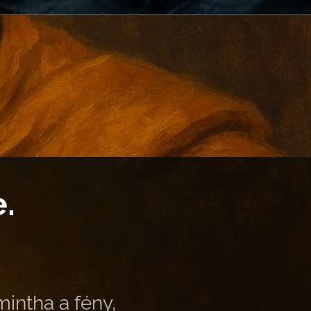
.
intha a fény,