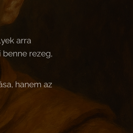
yek arra
i benne rezeg,
ása,
hanem az