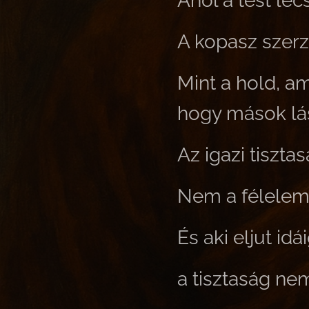
Ahol a test lec
A kopasz szerz
Mint a hold, a
hogy mások lá
Az igazi tiszt
Nem a félelem 
És aki eljut idá
a tisztaság ne