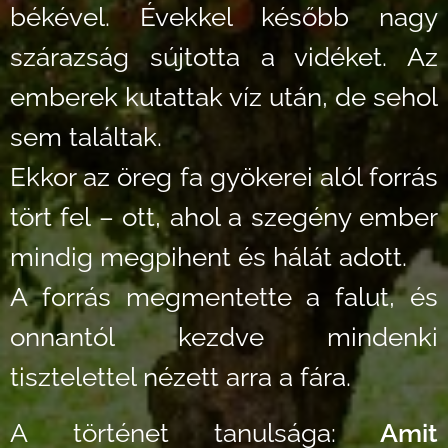
békével. Évekkel később nagy
szárazság sújtotta a vidéket. Az
emberek kutattak víz után, de sehol
sem találtak.
Ekkor az öreg fa gyökerei alól forrás
tört fel – ott, ahol a szegény ember
mindig megpihent és hálát adott.
A forrás megmentette a falut, és
onnantól kezdve mindenki
tisztelettel nézett arra a fára.
A történet tanulsága:
Amit