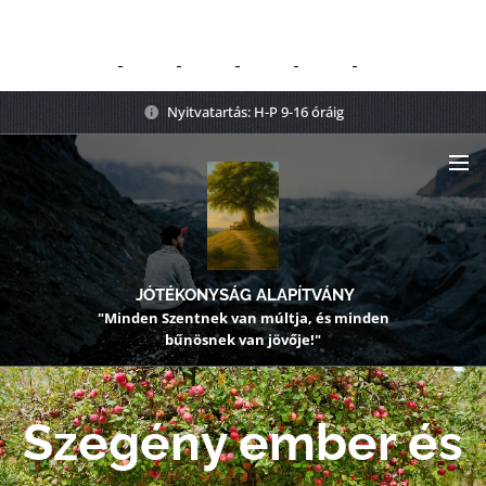
Nyitvatartás: H-P 9-16 óráig
JÓTÉKONYSÁG ALAPÍTVÁNY
"Minden Szentnek van múltja, és minden
bűnösnek van jövője!"
Szegény ember és