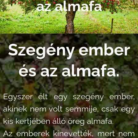
az almafa
2025.07.28
Szegény ember
és az almafa.
Egyszer élt egy szegény ember,
akinek nem volt semmije, csak egy
kis kertjében álló öreg almafa.
Az emberek kinevették, mert nem