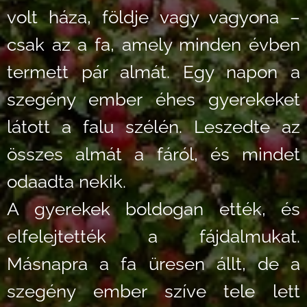
volt háza, földje vagy vagyona –
csak az a fa, amely minden évben
termett pár almát. Egy napon a
szegény ember éhes gyerekeket
látott a falu szélén. Leszedte az
összes almát a fáról, és mindet
odaadta nekik.
A gyerekek boldogan ették, és
elfelejtették a fájdalmukat.
Másnapra a fa üresen állt, de a
szegény ember szíve tele lett