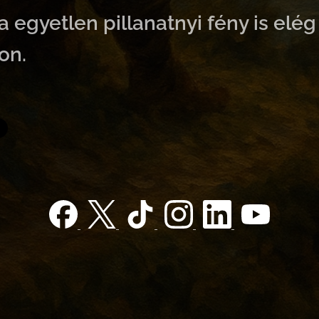
 egyetlen pillanatnyi fény is elé
on.