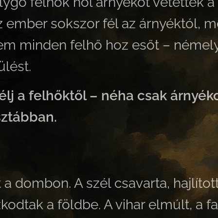
gó felhők hol árnyékot vetettek a t
 ember sokszor fél az árnyéktól, mer
em minden felhő hoz esőt – némely
ülést.
élj a felhőktől – néha csak árnyék
isztábban.
t a dombon. A szél csavarta, hajlíto
odtak a földbe. A vihar elmúlt, a 