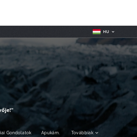
HU
ője!"
fiai Gondolatok
Apukám.
Továbbiak