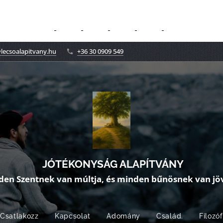
lecsoalapitvany.hu
+36 30 0909 549
JÓTÉKONYSÁG ALAPÍTVÁNY
den Szentnek van múltja, és minden bűnösnek van jöv
Csatlakozz
Kapcsolat
Adomány
Család.
Filozó