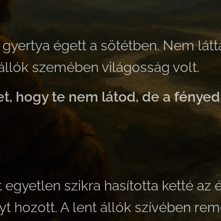
yertya égett a sötétben. Nem látta 
 állók szemében világosság volt.
et, hogy te nem látod, de a fénye
 egyetlen szikra hasította ketté az 
yt hozott. A lent állók szívében rem