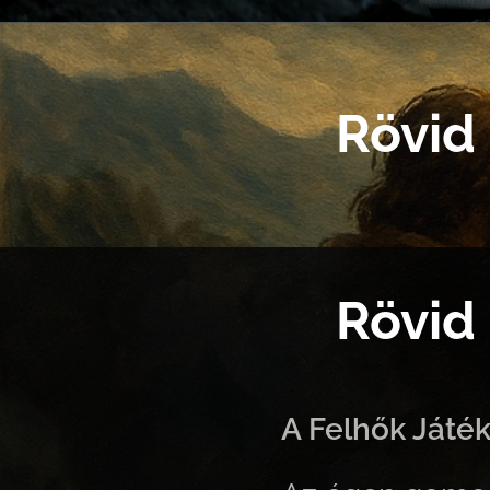
Rövid 
Rövid 
A Felhők Játé