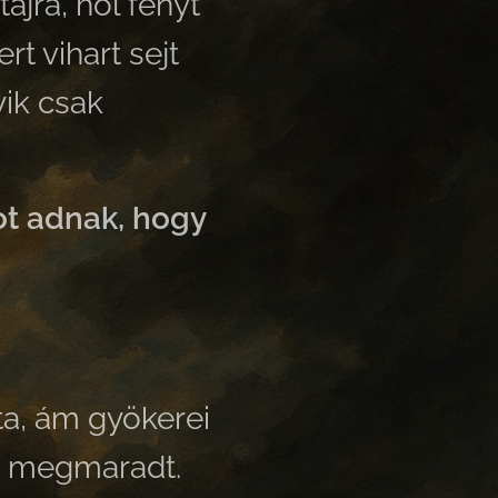
ájra, hol fényt
t vihart sejt
ik csak
ot adnak, hogy
tta, ám gyökerei
fa megmaradt.