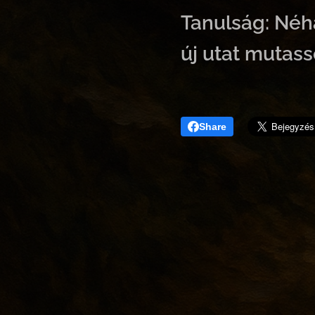
Tanulság: Néha
új utat mutass
Share