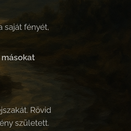
saját fényét,
d másokat
éjszakát. Rövid
ény született.