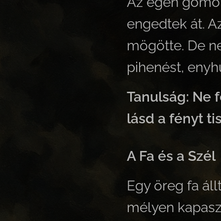
Az égen gomoly
engedtek át. Az
mögötte. De n
pihenést, enyh
Tanulság: Ne f
lásd a fényt t
A Fa és a Szél
Egy öreg fa áll
mélyen kapaszk