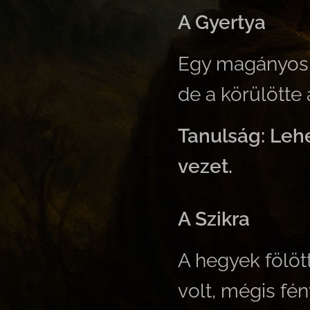
A Gyertya
Egy magányos g
de a körülötte
Tanulság: Leh
vezet.
A Szikra
A hegyek fölött
volt, mégis fén