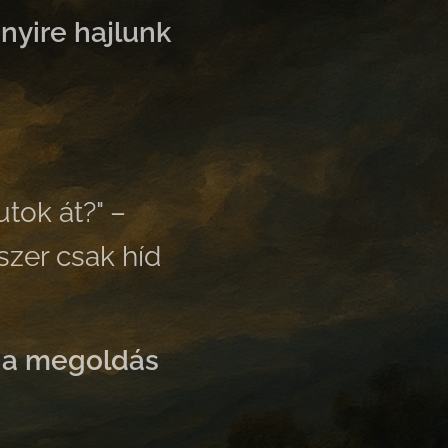
nyire hajlunk
utok át?" –
szer csak híd
– a megoldás