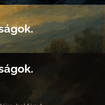
lságok.
lságok.