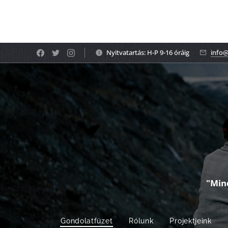
Nyitvatartás: H-P 9-16 óráig
info@
"Min
Gondolatfüzet
Rólunk
Projektjeink