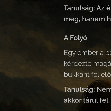
Tanulság: Az é
meg, hanem h
A Folyó
Egy ember a par
kérdezte magát
bukkant fel elő
Tanulság: Nem
akkor tárul fel