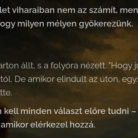
let viharaiban nem az számít, men
ogy milyen mélyen gyökerezünk.
ton állt, s a folyóra nézett. "Hogy j
ól. De amikor elindult az úton, egy
tte.
 kell minden választ előre tudni 
, amikor elérkezel hozzá.