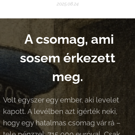
2025.08.24
A csomag, ami
sosem érkezett
meg.
Volt egyszer egy ember, aki levelet
kapott. A levélben azt ígérték neki,
hogy egy hatalmas csomag vár rá –
tele pénzzel, 715 000 euróval. Csak