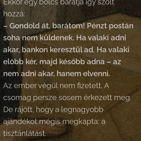
Ekkor egy bölcs barátja így szólt
hozzá:
– Gondold át, barátom! Pénzt postán
soha nem küldenek. Ha valaki adni
akar, bankon keresztül ad. Ha valaki
előbb kér, majd később adna – az
nem adni akar, hanem elvenni.
Az ember végül nem fizetett. A
csomag persze sosem érkezett meg.
De rájött, hogy a legnagyobb
ajándékot mégis megkapta: a
tisztánlátást.