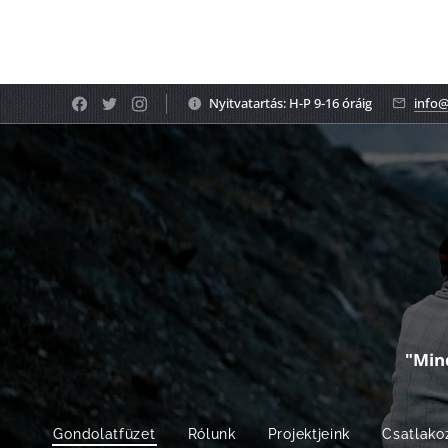
Nyitvatartás: H-P 9-16 óráig
info@
"Min
Gondolatfüzet
Rólunk
Projektjeink
Csatlako