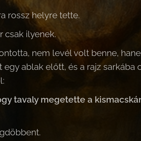
a rossz helyre tette.
 csak ilyenek.
ontotta, nem levél volt benne, hane
 egy ablak előtt, és a rajz sarkába 
l:
gy tavaly megetette a kismacskám
"
egdöbbent.