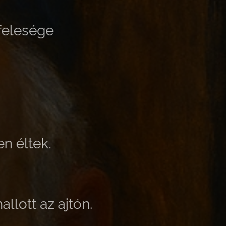
 felesége
n éltek.
llott az ajtón.