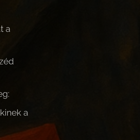
t a
széd
eg:
kinek a