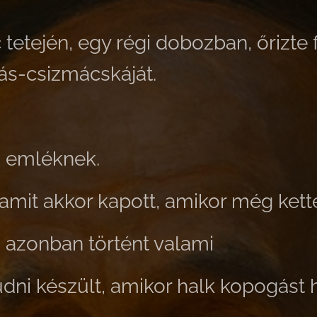
 tetején, egy régi dobozban, őrizte
ás-csizmácskáját.
— emléknek.
 amit akkor kapott, amikor még kette
n azonban történt valami
dni készült, amikor halk kopogást ha