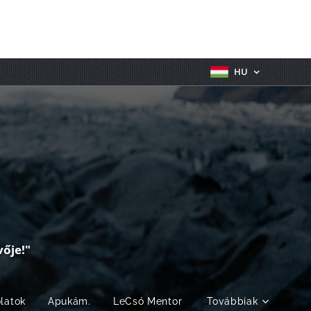
HU
ője!"
olatok
Apukám.
LeCsó Mentor
Továbbiak