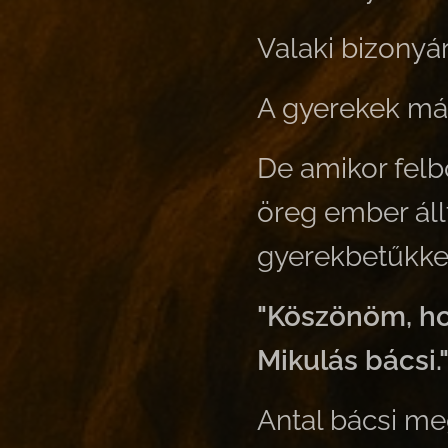
Valaki bizonyár
A gyerekek már
De amikor felb
öreg ember állt
gyerekbetűkke
"Köszönöm, ho
Mikulás bácsi.
Antal bácsi m