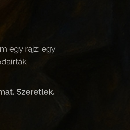
m egy rajz: egy
odaírták
at. Szeretlek,