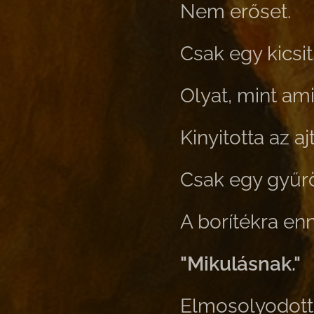
Nem erőset.
Csak egy kicsit
Olyat, mint ami
Kinyitotta az aj
Csak egy gyűröt
A borítékra enny
"Mikulásnak."
Elmosolyodott