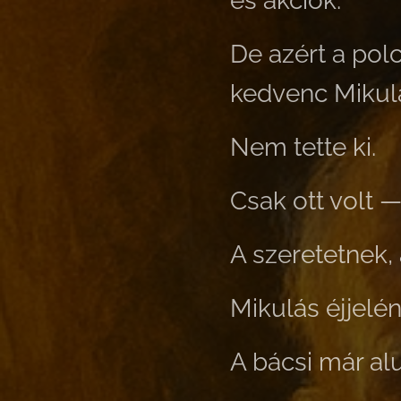
és akciók.
De azért a polc
kedvenc Mikul
Nem tette ki.
Csak ott volt 
A szeretetnek,
Mikulás éjjelé
A bácsi már alu