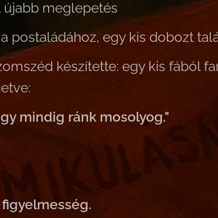
 újabb meglepetés
a postaládához, egy kis dobozt talá
omszéd készítette: egy kis fából fa
etve:
ogy mindig ránk mosolyog."
 figyelmesség.