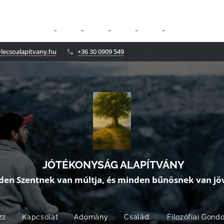
lecsoalapitvany.hu
+36 30 0909 549
JÓTÉKONYSÁG ALAPÍTVÁNY
den Szentnek van múltja, és minden bűnösnek van jöv
zz
Kapcsolat
Adomány
Család.
Filozófiai Gond