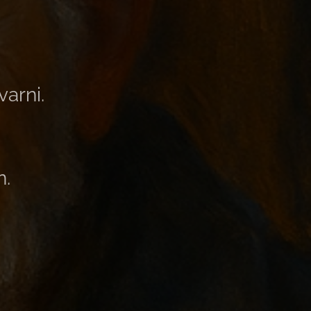
varni.
n.