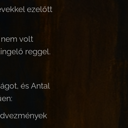
évekkel ezelőtt
 nem volt
ingelő reggel.
ágot, és Antal
űen:
Kedvezmények