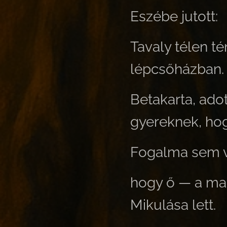
Eszébe jutott:
Tavaly télen té
lépcsőházban.
Betakarta, ado
gyereknek, hog
Fogalma sem vo
hogy ő — a mag
Mikulása lett.