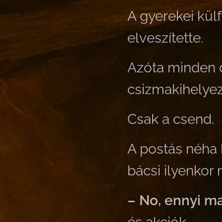
A gyerekei külf
elveszítette.
Azóta minden 
csizmakihelyez
Csak a csend.
A postás néha 
bácsi ilyenkor
– No, ennyi m