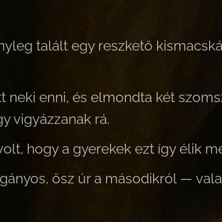
nyleg talált egy reszkető kismacská
tt neki enni, és elmondta két szom
y vigyázzanak rá.
lt, hogy a gyerekek ezt így élik m
ányos, ősz úr a másodikról — vala