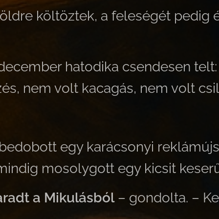
öldre költöztek, a feleségét pedig 
december hatodika csendesen telt:
és, nem volt kacagás, nem volt csil
bedobott egy karácsonyi reklámújs
 mindig mosolygott egy kicsit keser
aradt a Mikulásból
– gondolta. – 