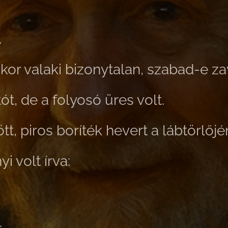
.
kor valaki bizonytalan, szabad-e za
tót, de a folyosó üres volt.
t, piros boríték hevert a lábtörlőjé
i volt írva:
.