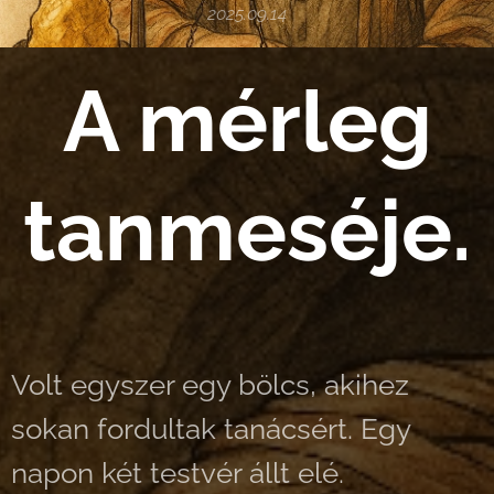
2025.09.14
A mérleg
tanmeséje.
Volt egyszer egy bölcs, akihez
sokan fordultak tanácsért. Egy
napon két testvér állt elé.