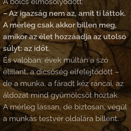
A bölcs elmosolyodott:
– Az igazság nem az, amit ti láttok.
A mérleg csak akkor billen meg,
amikor az élet hozzáadja az utolsó
súlyt: az időt.
És valóban: évek múltán a szó
elillant, a dicsőség elfelejtődött –
de a munka, a fáradt kéz ráncai, az
áldozat mind gyümölcsöt hoztak.
A mérleg lassan, de biztosan, végül
a munkás testvér oldalára billent.