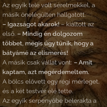
Az egyik tele volt sérelmekkel, a
másik önelégülten hallgatott.
– Igazságot akarok!
– kiáltott az
első.
– Mindig én dolgozom
többet, mégis úgy tűnik, hogy a
bátyámé az elismerés!
A másik csak vállat vont:
– Amit
kaptam, azt megérdemeltem.
A bölcs elővett egy régi mérleget,
és a két testvér elé tette.
Az egyik serpenyőbe belerakta a