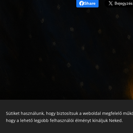
Share
Sütiket használunk, hogy biztosítsuk a weboldal megfelelő műkö
© 2022 Jótékonyság alapítvány
hogy a lehető legjobb felhasználói élményt kínáljuk Neked.
Registration number 01-01-0013812
Országos azonosító:
0100/60270/2025/2300092318647