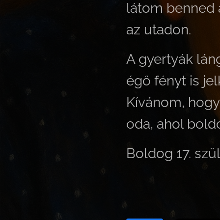
látom benned a 
az utadon.
A gyertyák lán
égő fényt is je
Kívánom, hogy 
oda, ahol bold
Boldog 17. szü