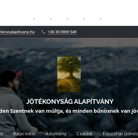
lecsoalapitvany.hu
+36 30 0909 549
JÓTÉKONYSÁG ALAPÍTVÁNY
den Szentnek van múltja, és minden bűnösnek van jöv
zz
Kapcsolat
Adomány
Család.
Filozófiai Gond