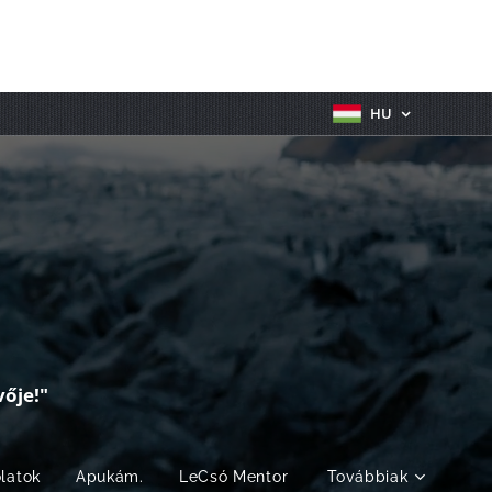
HU
ője!"
olatok
Apukám.
LeCsó Mentor
Továbbiak