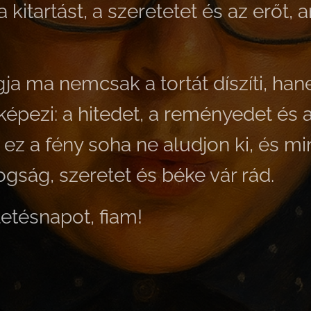
kitartást, a szeretetet és az erőt, 
gja ma nemcsak a tortát díszíti, h
lképezi: a hitedet, a reményedet és 
ez a fény soha ne aludjon ki, és m
ogság, szeretet és béke vár rád.
letésnapot, fiam!