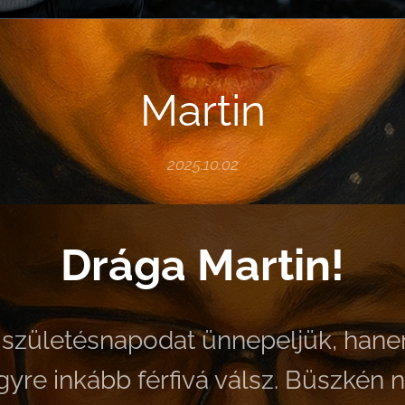
Martin
2025.10.02
Drága Martin!
születésnapodat ünnepeljük, hanem
gyre inkább férfivá válsz. Büszkén 