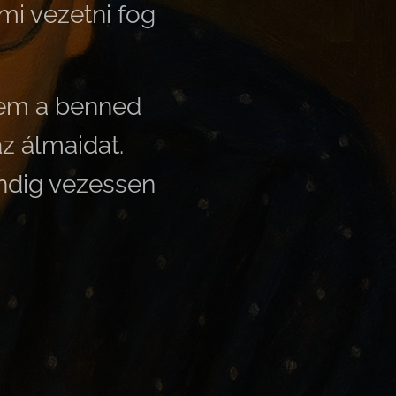
ami vezetni fog
anem a benned
az álmaidat.
indig vezessen