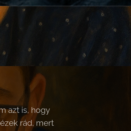
 azt is, hogy
nézek rád, mert