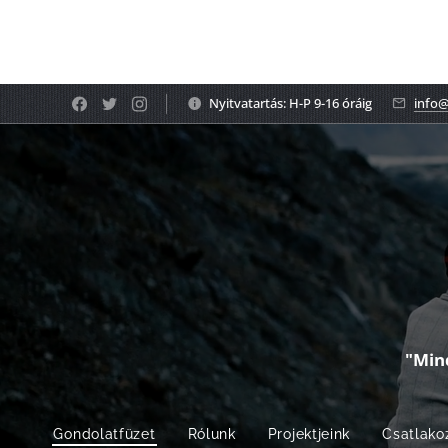
Nyitvatartás: H-P 9-16 óráig
info@
"Min
Gondolatfüzet
Rólunk
Projektjeink
Csatlako