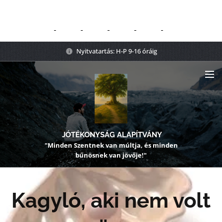
Nyitvatartás: H-P 9-16 óráig
JÓTÉKONYSÁG ALAPÍTVÁNY
"Minden Szentnek van múltja, és minden
bűnösnek van jövője!"
Kagyló, aki nem volt