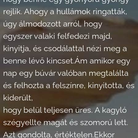
rejlik. Ahogy a hullámok ringatták,
úgy álmodozott arról, hogy
egyszer valaki felfedezi majd,
kinyitja, és csodálattal nézi meg a
benne lévő kincset.Ám amikor egy
nap egy búvár valóban megtalálta
és felhozta a felszínre, kinyitotta, és
kiderült,
hogy belül teljesen üres. A kagyló
szégyellte magát és szomorú lett.
Azt gondolta, értéktelen.Ekkor