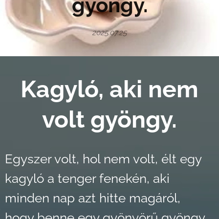
gyöngy.
2025.07.25
Kagyló, aki nem
volt gyöngy.
Egyszer volt, hol nem volt, élt egy
kagyló a tenger fenekén, aki
minden nap azt hitte magáról,
hogy benne egy gyönyörű gyöngy