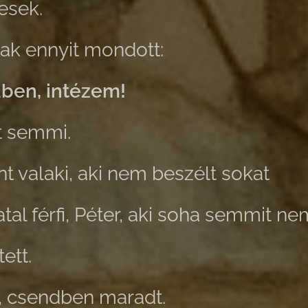
esek.
ak ennyit mondott:
ben, intézem!
t semmi.
t valaki, aki nem beszélt sokat
tal férfi, Péter, aki soha semmit nem
tett.
, csendben maradt.