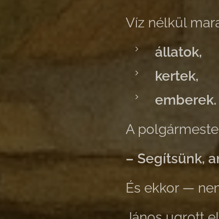
Víz nélkül mar
állatok,
kertek,
emberek.
A polgármeste
– Segítsünk, 
És ekkor — n
János ugrott el