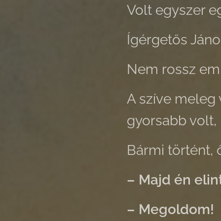
Volt egyszer eg
Ígérgetős Jáno
Nem rossz emb
A szíve meleg v
gyorsabb volt, 
Bármi történt, 
– Majd én eli
– Megoldom!