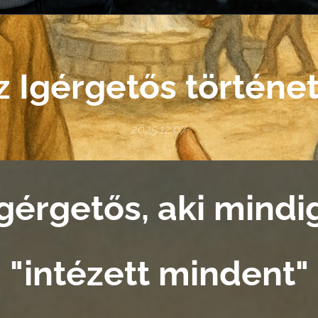
z Igérgetős történet
2025.12.07
Ígérgetős, aki mindi
"intézett mindent"