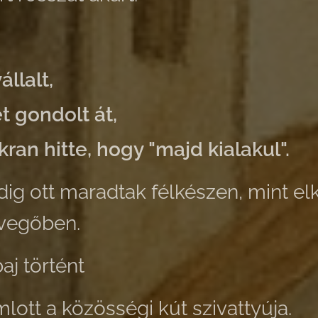
állalt,
t gondolt át,
kran hitte, hogy "majd kialakul".
dig ott maradtak félkészen, mint e
vegőben.
aj történt
lott a közösségi kút szivattyúja.