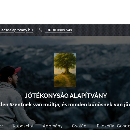
lecsoalapitvany.hu
+36 30 0909 549
JÓTÉKONYSÁG ALAPÍTVÁNY
den Szentnek van múltja, és minden bűnösnek van jöv
zz
Kapcsolat
Adomány
Család.
Filozófiai Gond