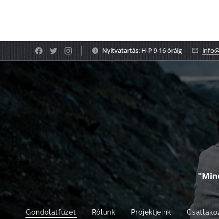
Nyitvatartás: H-P 9-16 óráig
info@
"Min
Gondolatfüzet
Rólunk
Projektjeink
Csatlako