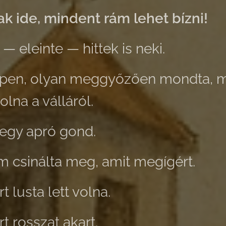
k ide, mindent rám lehet bízni!
 eleinte — hittek is neki.
épen, olyan meggyőzően mondta, 
olna a válláról.
egy apró gond.
 csinálta meg, amit megígért.
 lusta lett volna.
t rosszat akart.