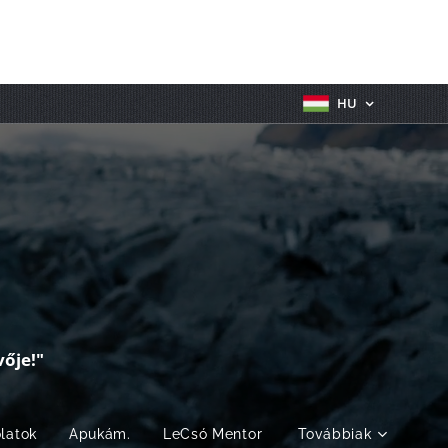
HU
ője!"
olatok
Apukám.
LeCsó Mentor
Továbbiak