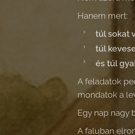
Hanem mert:
túl sokat v
túl kevese
és túl gya
A feladatok pe
mondatok a le
Egy nap nagy b
A faluban elrom