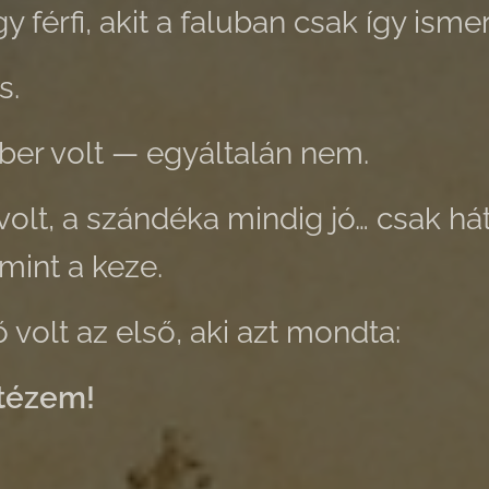
y férfi, akit a faluban csak így ismer
s.
er volt — egyáltalán nem.
olt, a szándéka mindig jó… csak hát
mint a keze.
ő volt az első, aki azt mondta:
ntézem!