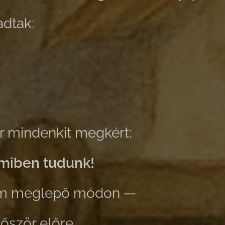
adtak:
r mindenkit megkért:
amiben tudunk!
em meglepő módon —
őször előre.