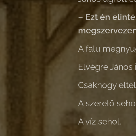
– Ezt én elint
megszervezem
A falu megnyu
Elvégre János i
Csakhogy eltel
A szerelő sehol
A víz sehol.