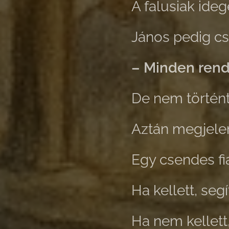
A falusiak ideg
János pedig cs
– Minden rend
De nem történ
Aztán megjelen
Egy csendes fia
Ha kellett, segí
Ha nem kellett