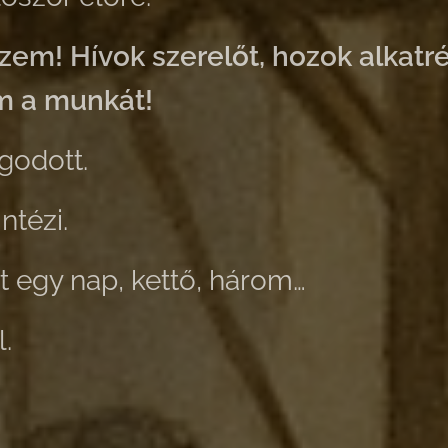
ézem! Hívok szerelőt, hozok alkatré
 a munkát!
godott.
ntézi.
t egy nap, kettő, három…
.