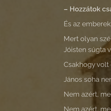
– Hozzátok csa
És az emberek —
Mert olyan sz
Jóisten súgta v
Csakhogy volt 
János soha nem
Nem azért, mert
Nem azért, mer