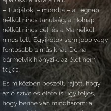
apa összehívta a fiait.
– Tudjátok, – mondta – a Tegnap
nélkül nincs tanulság, a Holnap
nélkül nincs cél, és a Ma nélkül
nincs tett. Egyikőtök sem jobb vagy
fontosabb a másiknál. De ha
bármelyik hiányzik, az élet nem
teljes.
És miközben beszélt, rájött, hogy
az ő szíve és élete is úgy teljes,
hogy benne van mindhárom: a