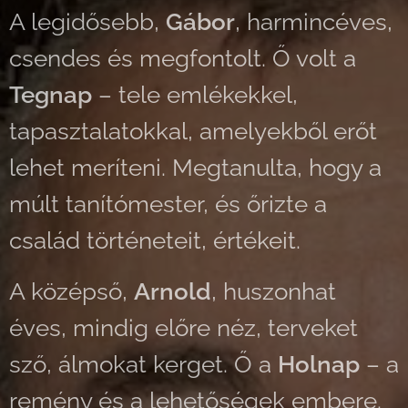
A legidősebb,
Gábor
, harmincéves,
csendes és megfontolt. Ő volt a
Tegnap
– tele emlékekkel,
tapasztalatokkal, amelyekből erőt
lehet meríteni. Megtanulta, hogy a
múlt tanítómester, és őrizte a
család történeteit, értékeit.
A középső,
Arnold
, huszonhat
éves, mindig előre néz, terveket
sző, álmokat kerget. Ő a
Holnap
– a
remény és a lehetőségek embere.