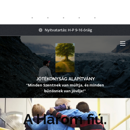
Nyitvatartás: H-P 9-16 óráig
JÓTÉKONYSÁG ALAPÍTVÁNY
"Minden Szentnek van múltja, és minden
bűnösnek van jövője!"
A Három fiú.