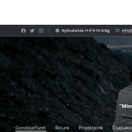
Nyitvatartás: H-P 9-16 óráig
info@
"Min
Gondolatfüzet
Rólunk
Projektjeink
Csatlako