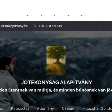
lecsoalapitvany.hu
+36 30 0909 549
JÓTÉKONYSÁG ALAPÍTVÁNY
den Szentnek van múltja, és minden bűnösnek van jöv
zz
Kapcsolat
Adomány
Család.
Filozófiai Gond