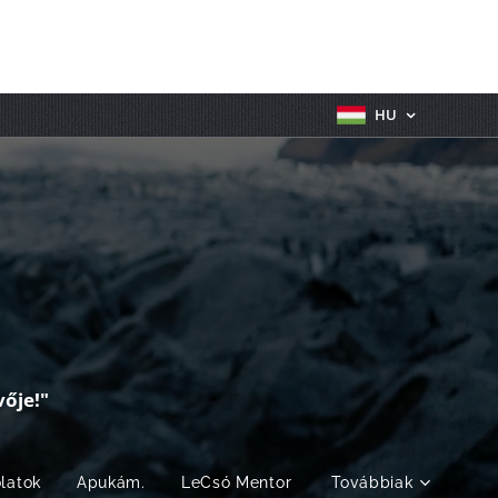
HU
ője!"
olatok
Apukám.
LeCsó Mentor
Továbbiak