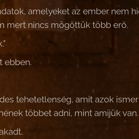
datok, amelyeket az ember nem h
m mert nincs mögöttük több erő.
."
t ebben.
des tehetetlenség, amit azok ismer
nének többet adni, mint amijük van.
akadt.