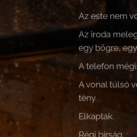
Az este nem vo
Az iroda meleg
egy bögre, egy 
A telefon mégi
A vonal túlsó 
tény.
Elkapták.
Régi bírság.