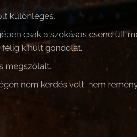
lt különleges.
ében csak a szokásos csend ült me
félig kihűlt gondolat.
s megszólalt.
végén nem kérdés volt, nem remény