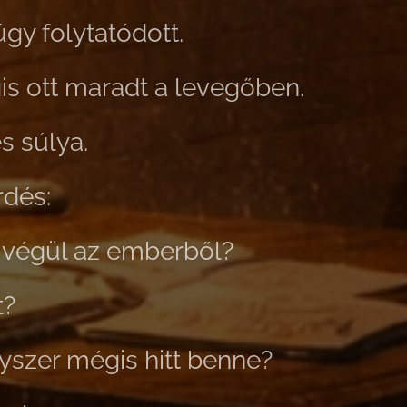
gy folytatódott.
s ott maradt a levegőben.
s súlya.
dés:
végül az emberből?
t?
gyszer mégis hitt benne?