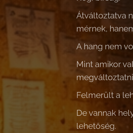
Átváltoztatva
mérnek, hanem 
A hang nem vol
Mint amikor val
megváltoztatni
Felmerült a leh
De vannak hely
lehetőség.