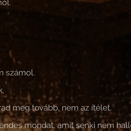
ol.
m számol.
k.
ad meg tovább, nem az ítélet.
ndes mondat, amit senki nem hallo