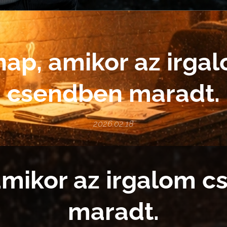
nap, amikor az irga
csendben maradt.
2026.02.18
amikor az irgalom 
maradt.