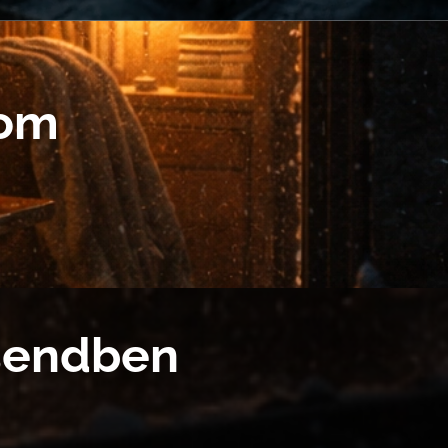
lom
csendben