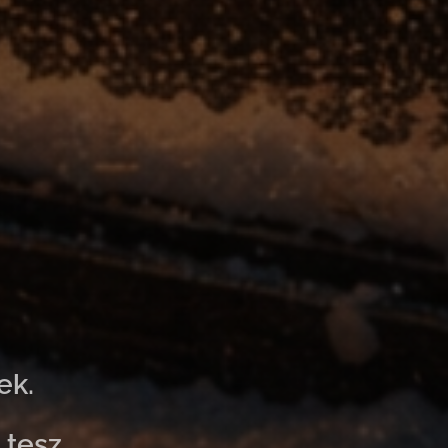
ek.
 tesz.