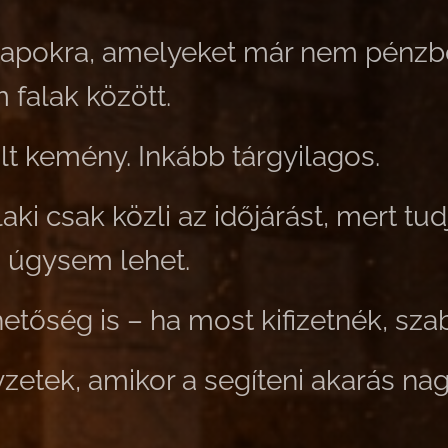
 napokra, amelyeket már nem pénz
falak között.
t kemény. Inkább tárgyilagos.
aki csak közli az időjárást, mert tud
 úgysem lehet.
etőség is – ha most kifizetnék, sza
zetek, amikor a segíteni akarás na