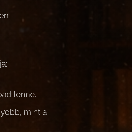
ben
ja:
bad lenne.
gyobb, mint a