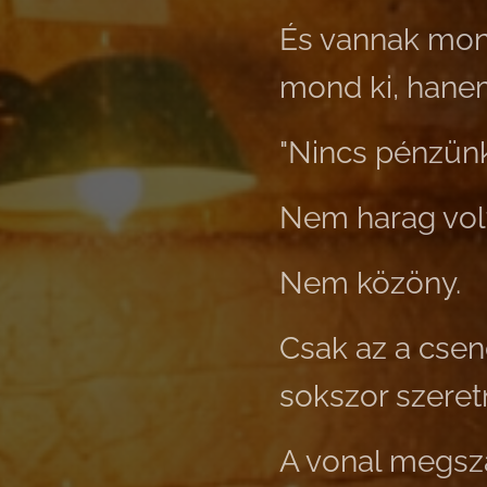
És vannak mon
mond ki, hane
"Nincs pénzünk
Nem harag vol
Nem közöny.
Csak az a csen
sokszor szeret
A vonal megsz