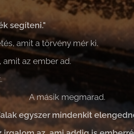
k segíteni."
és, amit a törvény mér ki.
, amit az ember ad.
.
A másik megmarad.
falak egyszer mindenkit elengedn
 irgalom az, ami addig is emberré