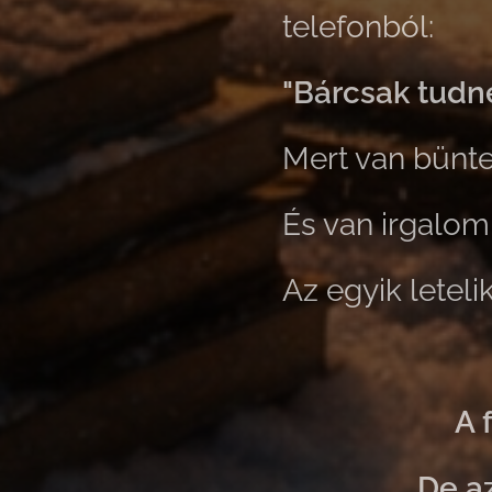
telefonból:
"Bárcsak tudné
Mert van büntet
És van irgalom
Az egyik letelik
A 
De az