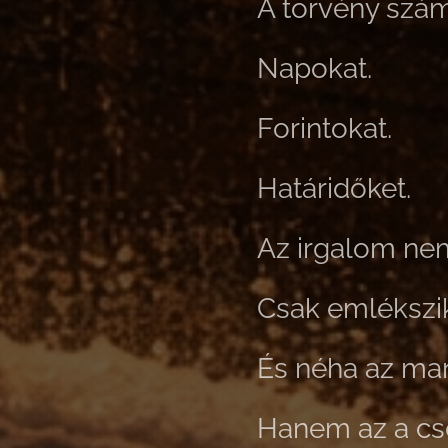
A törvény szám
Napokat.
Forintokat.
Határidőket.
Az irgalom ne
Csak emlékszi
És néha az mar
Hanem az a cse