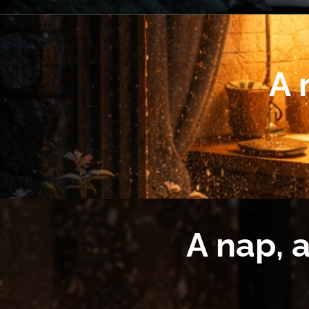
A 
A nap, 