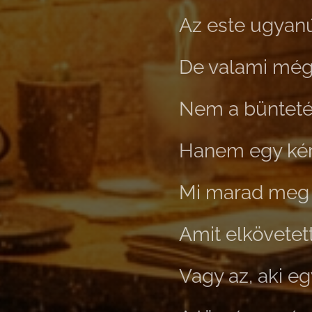
Az este ugyanú
De valami mégi
Nem a bünteté
Hanem egy kér
Mi marad meg 
Amit elkövetet
Vagy az, aki e