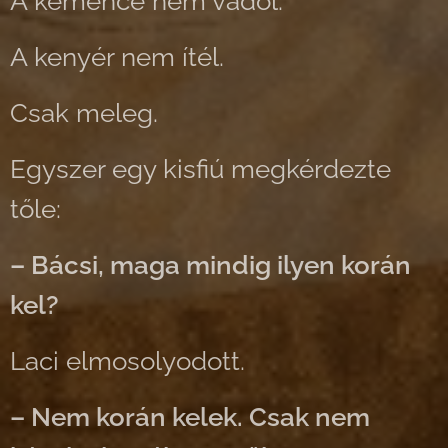
A kemence nem vádol.
A kenyér nem ítél.
Csak meleg.
Egyszer egy kisfiú megkérdezte
tőle:
– Bácsi, maga mindig ilyen korán
kel?
Laci elmosolyodott.
– Nem korán kelek. Csak nem