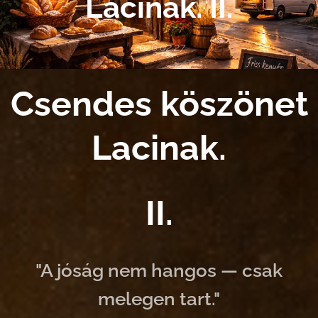
Lacinak. II.
2026.02.27
Csendes köszönet
Lacinak.
II.
"A jóság nem hangos — csak
melegen tart."