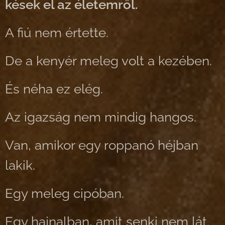
kések el az életemről.
A fiú nem értette.
De a kenyér meleg volt a kezében.
És néha ez elég.
Az igazság nem mindig hangos.
Van, amikor egy roppanó héjban
lakik.
Egy meleg cipóban.
Egy hajnalban, amit senki nem lát.