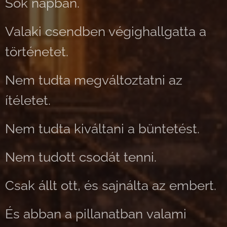
Sok napban.
Valaki csendben végighallgatta a
történetet.
Nem tudta megváltoztatni az
ítéletet.
Nem tudta kiváltani a büntetést.
Nem tudott csodát tenni.
Csak állt ott, és sajnálta az embert.
És abban a pillanatban valami