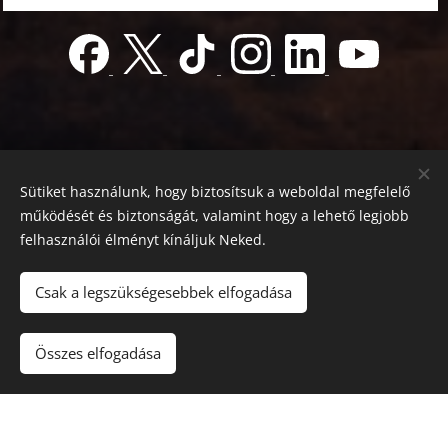
Sütiket használunk, hogy biztosítsuk a weboldal megfelelő
működését és biztonságát, valamint hogy a lehető legjobb
felhasználói élményt kínáljuk Neked.
© 2022 Jótékonyság alapítvány
Registration number 01-01-0013812
Csak a legszükségesebbek elfogadása
Országos azonosító:
0100/60270/2025/2300092318647
Adószám: 19419028-1-43
| Minden jog fenntartva.
Összes elfogadása
Az oldalt a
Webnode
működteti
Sütik
Nyelvek
Magyar
English