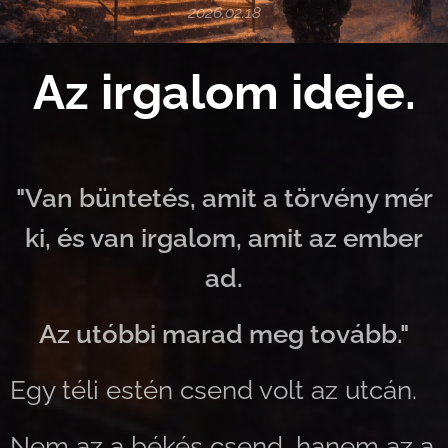
2026.02.18
Az irgalom ideje.
"Van büntetés, amit a törvény mér
ki, és van irgalom, amit az ember
ad.
Az utóbbi marad meg tovább."
Egy téli estén csend volt az utcán.
Nem az a békés csend, hanem az a