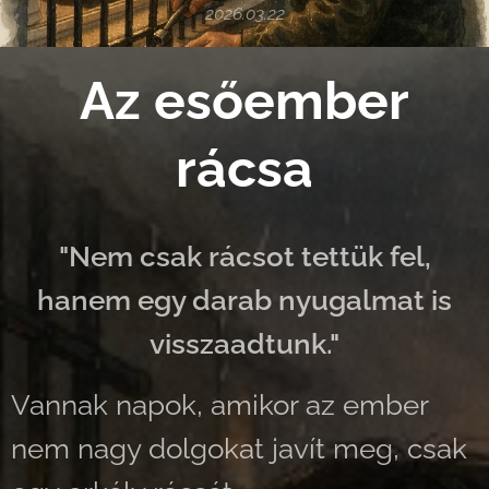
2026.03.22
Az esőember
rácsa
"Nem csak rácsot tettük fel,
hanem egy darab nyugalmat is
visszaadtunk."
Vannak napok, amikor az ember
nem nagy dolgokat javít meg, csak