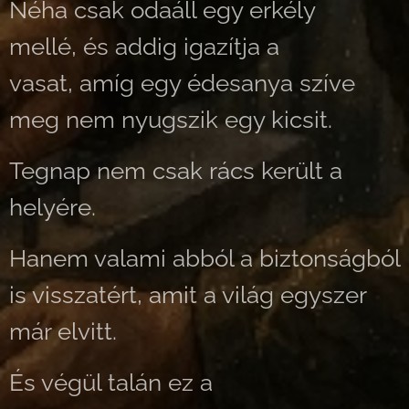
Néha csak odaáll egy erkély
mellé, és addig igazítja a
vasat, amíg egy édesanya szíve
meg nem nyugszik egy kicsit.
Tegnap nem csak rács került a
helyére.
Hanem valami abból a biztonságból
is visszatért, amit a világ egyszer
már elvitt.
És végül talán ez a