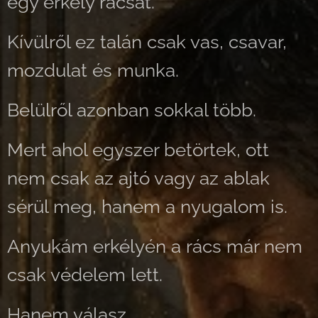
egy erkély rácsát.
Kívülről ez talán csak vas, csavar,
mozdulat és munka.
Belülről azonban sokkal több.
Mert ahol egyszer betörtek, ott
nem csak az ajtó vagy az ablak
sérül meg, hanem a nyugalom is.
Anyukám erkélyén a rács már nem
csak védelem lett.
Hanem válasz.