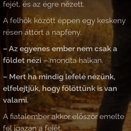
fejét, és az égre nézett.
A felhők között éppen egy keskeny
résen áttört a napfény.
– Az egyenes ember nem csak a
földet nézi
– mondta halkan.
– Mert ha mindig lefelé nézünk,
elfelejtjük, hogy fölöttünk is van
valami.
A fiatalember akkor először emelte
fel igazán a fejét.