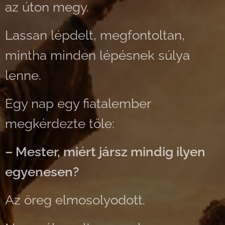
az úton megy.
Lassan lépdelt, megfontoltan,
mintha minden lépésnek súlya
lenne.
Egy nap egy fiatalember
megkérdezte tőle:
– Mester, miért jársz mindig ilyen
egyenesen?
Az öreg elmosolyodott.