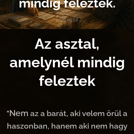
mindig feleztek.
2026.05.28
Az asztal,
amelynél mindig
feleztek
Nem
"
az a barát, aki velem örül a
haszonban, hanem aki nem hagy