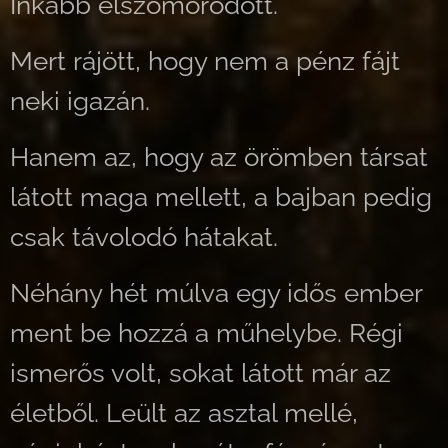
Inkább elszomorodott.
Mert rájött, hogy nem a pénz fájt
neki igazán.
Hanem az, hogy az örömben társat
látott maga mellett, a bajban pedig
csak távolodó hátakat.
Néhány hét múlva egy idős ember
ment be hozzá a műhelybe. Régi
ismerős volt, sokat látott már az
életből. Leült az asztal mellé,