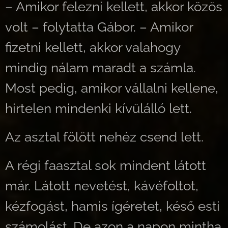
– Amikor felezni kellett, akkor közös
volt – folytatta Gábor. – Amikor
fizetni kellett, akkor valahogy
mindig nálam maradt a számla.
Most pedig, amikor vállalni kellene,
hirtelen mindenki kívülálló lett.
Az asztal fölött nehéz csend lett.
A régi faasztal sok mindent látott
már. Látott nevetést, kávéfoltot,
kézfogást, hamis ígéretet, késő esti
számolást. De azon a napon mintha