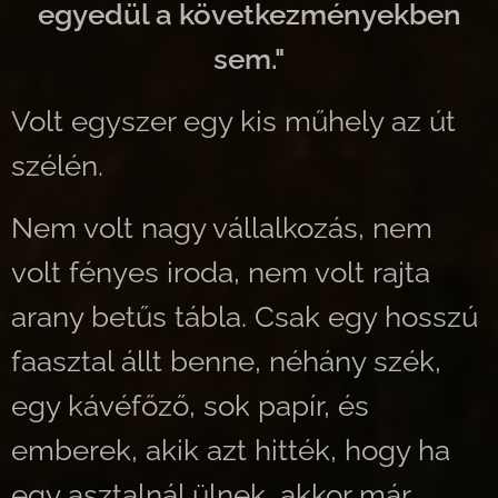
egyedül a következményekben
sem."
Volt egyszer egy kis műhely az út
szélén.
Nem volt nagy vállalkozás, nem
volt fényes iroda, nem volt rajta
arany betűs tábla. Csak egy hosszú
faasztal állt benne, néhány szék,
egy kávéfőző, sok papír, és
emberek, akik azt hitték, hogy ha
egy asztalnál ülnek, akkor már