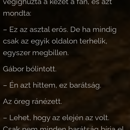
végighúzta a kezét a fán, és azt
mondta:
– Ez az asztal erős. De ha mindig
csak az egyik oldalon terhelik,
egyszer megbillen.
Gábor bólintott.
– Én azt hittem, ez barátság.
Az öreg ránézett.
– Lehet, hogy az elején az volt.
Csak nem minden barátság bírja el