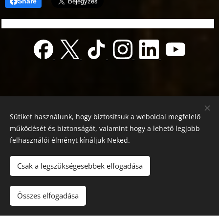
Share
Sütiket használunk, hogy biztosítsuk a weboldal megfelelő
működését és biztonságát, valamint hogy a lehető legjobb
felhasználói élményt kínáljuk Neked.
© 2022 Jótékonyság alapítvány
Registration number 01-01-0013812
Csak a legszükségesebbek elfogadása
Országos azonosító:
0100/60270/2025/2300092318647
Adószám: 19419028-1-43
| Minden jog fenntartva.
Összes elfogadása
Az oldalt a
Webnode
működteti
Sütik