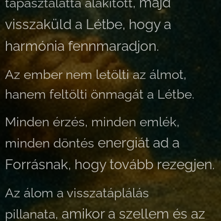
majd
tapasztalattá alakított,
visszaküld a Létbe, hogy a
harmónia fennmaradjon.
Az ember nem letölti az álmot,
hanem feltölti önmagát a Létbe.
Minden érzés, minden emlék,
energiát ad a
minden döntés
Forrásnak, hogy tovább rezegjen.
Az álom a visszatáplálás
amikor a szellem és az
pillanata,