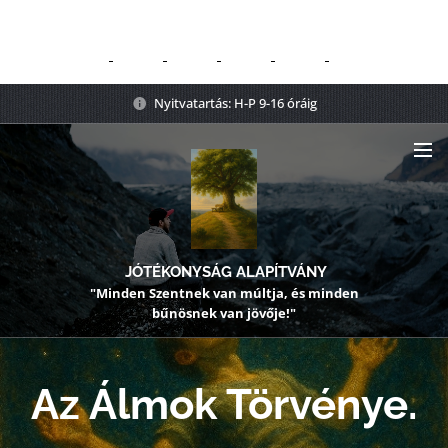
Nyitvatartás: H-P 9-16 óráig
JÓTÉKONYSÁG ALAPÍTVÁNY
"Minden Szentnek van múltja, és minden
bűnösnek van jövője!"
Az Álmok Törvénye.