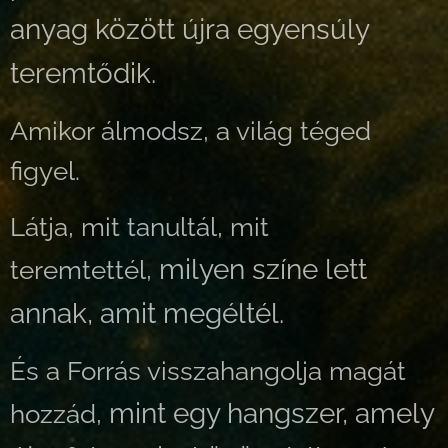
anyag között újra egyensúly
teremtődik.
Amikor álmodsz, a világ téged
figyel.
Látja, mit tanultál, mit
milyen színe lett
teremtettél,
annak, amit megéltél.
És a Forrás visszahangolja magát
mint egy hangszer, amely
hozzád,