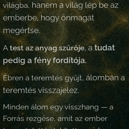
hanem a világ lép be az
világba,
emberbe, hogy önmagát
megértse.
a
tudat
A
test az anyag szűrője
,
pedig a fény fordítója.
álomban a
Ébren a teremtés gyűjt,
teremtés visszajelez.
Minden álom egy visszhang —
a
Forrás rezgése, amit az ember