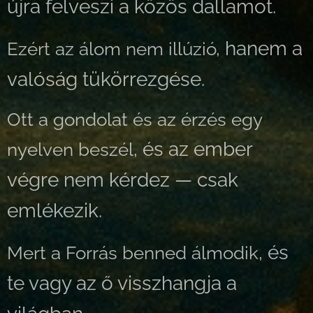
újra felveszi a közös dallamot.
hanem a
Ezért az álom nem illúzió,
valóság tükörrezgése.
Ott a gondolat és az érzés egy
és az ember
nyelven beszél,
végre nem kérdez — csak
emlékezik.
és
Mert a Forrás benned álmodik,
te vagy az ő visszhangja a