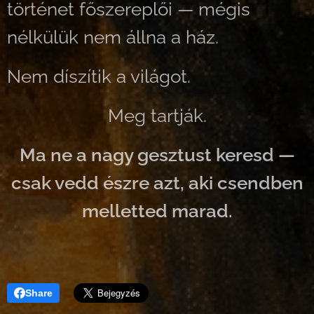
történet főszereplői — mégis
nélkülük nem állna a ház.
Nem díszítik a világot.
Meg tartják.
Ma ne a nagy gesztust keresd —
csak vedd észre azt, aki csendben
melletted marad.
Share