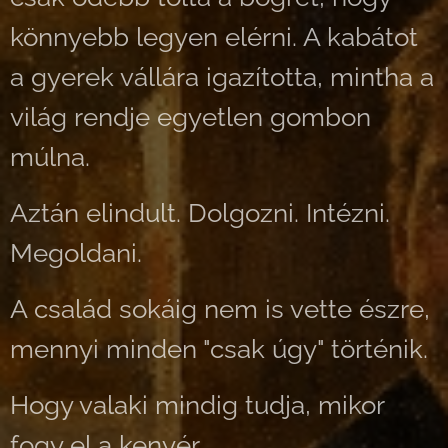
könnyebb legyen elérni. A kabátot
a gyerek vállára igazította, mintha a
világ rendje egyetlen gombon
múlna.
Aztán elindult. Dolgozni. Intézni.
Megoldani.
A család sokáig nem is vette észre,
mennyi minden "csak úgy" történik.
Hogy valaki mindig tudja, mikor
fogy el a kenyér.