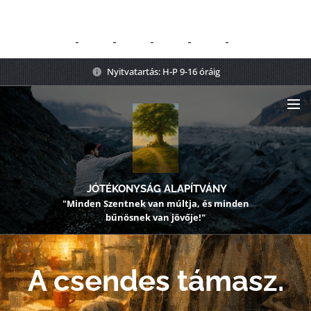
Nyitvatartás: H-P 9-16 óráig
JÓTÉKONYSÁG ALAPÍTVÁNY
"Minden Szentnek van múltja, és minden
bűnösnek van jövője!"
A csendes támasz.