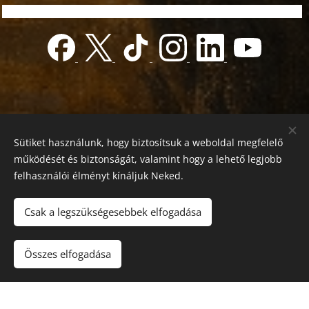
Sütiket használunk, hogy biztosítsuk a weboldal megfelelő
működését és biztonságát, valamint hogy a lehető legjobb
felhasználói élményt kínáljuk Neked.
© 2022 Jótékonyság alapítvány
Registration number 01-01-0013812
Csak a legszükségesebbek elfogadása
Országos azonosító:
0100/60270/2025/2300092318647
Adószám: 19419028-1-43
| Minden jog fenntartva.
Összes elfogadása
Az oldalt a
Webnode
működteti
Sütik
Nyelvek