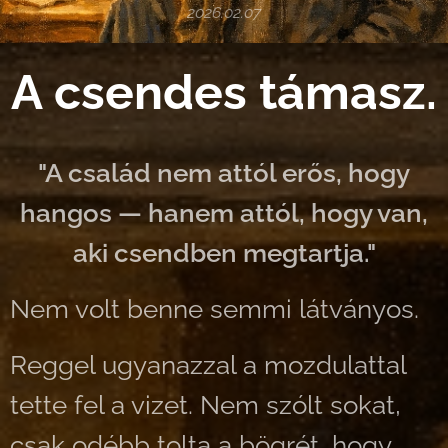
2026.02.07
A csendes támasz.
"A család nem attól erős, hogy
hangos — hanem attól, hogy van,
aki csendben megtartja."
Nem volt benne semmi látványos.
Reggel ugyanazzal a mozdulattal
tette fel a vizet. Nem szólt sokat,
csak odébb tolta a bögrét, hogy