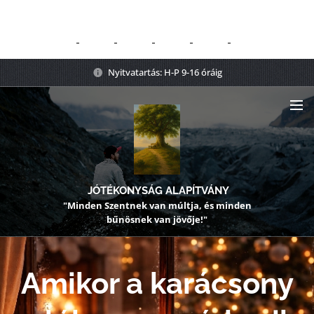
Nyitvatartás: H-P 9-16 óráig
JÓTÉKONYSÁG ALAPÍTVÁNY
"Minden Szentnek van múltja, és minden
bűnösnek van jövője!"
Amikor a karácsony