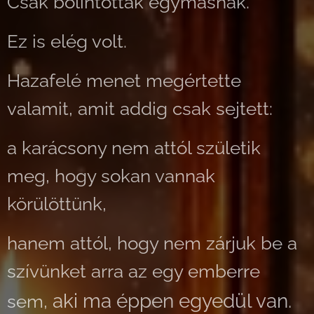
Csak bólintottak egymásnak.
Ez is elég volt.
Hazafelé menet megértette
valamit, amit addig csak sejtett:
a karácsony nem attól születik
meg, hogy sokan vannak
körülöttünk,
hanem attól, hogy nem zárjuk be a
szívünket arra az egy emberre
aki ma éppen egyedül van.
sem,