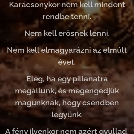
Karácsonykor nem kell mindent
rendbe tenni.
Nem kell erősnek lenni.
Nem kell elmagyarázni az elmúlt
évet.
Elég, ha egy pillanatra
megállunk, és megengedjük
magunknak, hogy csendben
legyünk.
A fény ilyenkor nem azért gyullad,