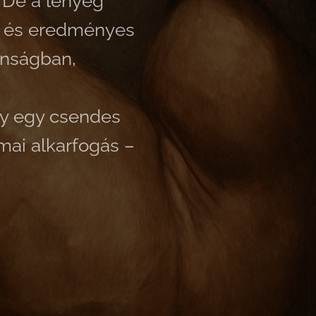
. De a lényeg
ú és eredményes
tonságban,
gy egy csendes
mai alkarfogás –