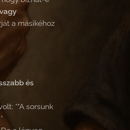
 vagy
arját a másikéhoz
osszabb és
olt: *"A sorsunk
*