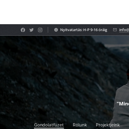
Nyitvatartás: H-P 9-16 óráig
info@
"Min
Gondolatfüzet
Rólunk
Projektjeink