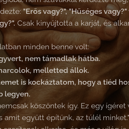
dezte:
"Erős vagy?", "Hűséges vagy?"
gy?".
Csak kinyújtotta a karját, és alk
atban minden benne volt:
egyvert, nem támadlak hátba.
harcolok, melletted állok.
etemet is kockáztatom, hogy a tiéd h
 legyen.
emcsak köszöntek így. Ez egy ígéret v
 amit együtt építünk, az túlél minket."