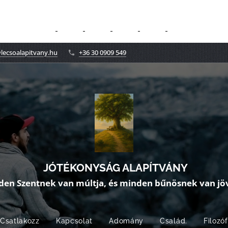
lecsoalapitvany.hu
+36 30 0909 549
JÓTÉKONYSÁG ALAPÍTVÁNY
den Szentnek van múltja, és minden bűnösnek van jöv
Csatlakozz
Kapcsolat
Adomány
Család.
Filozó