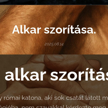
Alkar szorítása.
2025.08.14
 alkar szorítá
 római katona, aki sok csatát látott m
 légióba, nem szavakkal kérdezte meg,