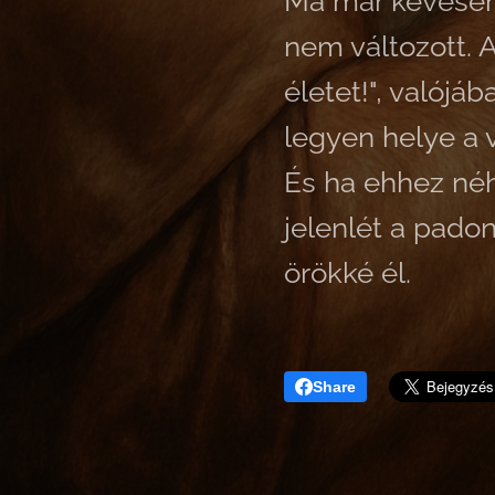
Ma már kevesen 
nem változott.
életet!", valójá
legyen helye a v
És ha ehhez né
jelenlét a pado
örökké él.
Share