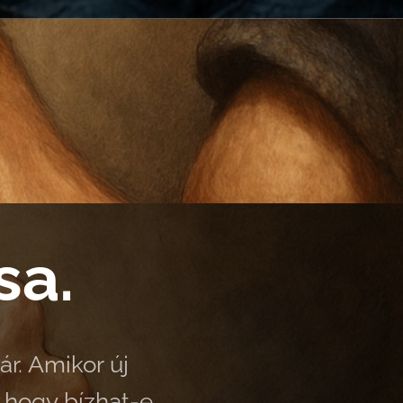
sa.
ár. Amikor új
 hogy bízhat-e