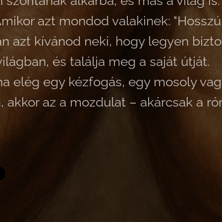
szorítanak alkarba, és más a világ is
 Amikor azt mondod valakinek: "Hossz
ban azt kívánod neki, hogy legyen biz
ilágban, és találja meg a saját útját.
ha elég egy kézfogás, egy mosoly va
n, akkor az a mozdulat – akárcsak a ró