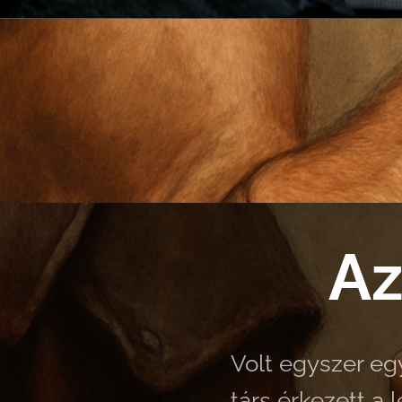
Az
Volt egyszer egy
társ érkezett a