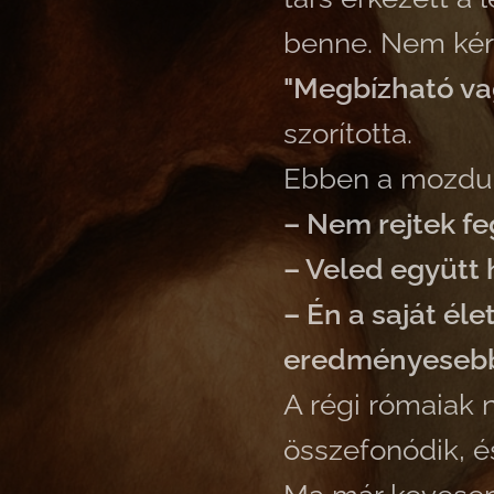
benne. Nem kér
"Megbízható va
szorította.
Ebben a mozdul
– Nem rejtek f
– Veled együtt 
– Én a saját él
eredményesebb
A régi rómaiak n
összefonódik, és