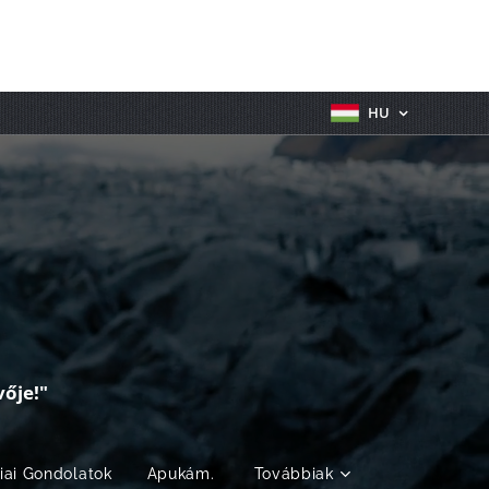
HU
ője!"
fiai Gondolatok
Apukám.
Továbbiak