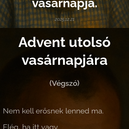
vasárnapja.
2025.12.21
Advent utolsó
vasárnapjára
(Végszó)
Nem kell erősnek lenned ma.
Elég, ha itt vagy.