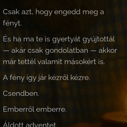
Csak azt, hogy engedd meg a
fényt.
És ha ma te is gyertyát gyújtottál
— akár csak gondolatban — akkor
már tettél valamit másokért is.
A fény így jár kézről kézre.
Csendben.
Emberről emberre.
Áldott adventet. 🕯️