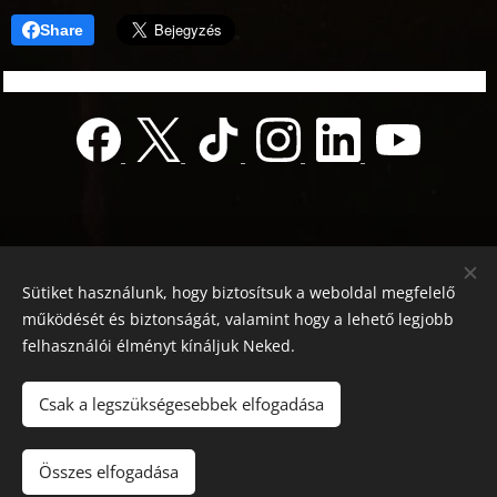
Share
Sütiket használunk, hogy biztosítsuk a weboldal megfelelő
működését és biztonságát, valamint hogy a lehető legjobb
felhasználói élményt kínáljuk Neked.
© 2022 Jótékonyság alapítvány
Registration number 01-01-0013812
Csak a legszükségesebbek elfogadása
Országos azonosító:
0100/60270/2025/2300092318647
Adószám: 19419028-1-43
| Minden jog fenntartva.
Összes elfogadása
Az oldalt a
Webnode
működteti
Sütik