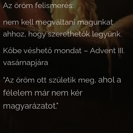
Az öröm felismerés:
nem kell megváltani magunkat
ahhoz, hogy szerethetők legyünk.
Kőbe véshető mondat – Advent III.
vasárnapjára
ahol a
"Az öröm ott születik meg,
félelem már nem kér
magyarázatot."