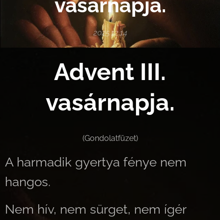
vasárnapja.
2025.12.14
Advent III.
vasárnapja.
(Gondolatfüzet)
A harmadik gyertya fénye nem
hangos.
Nem hív, nem sürget, nem ígér