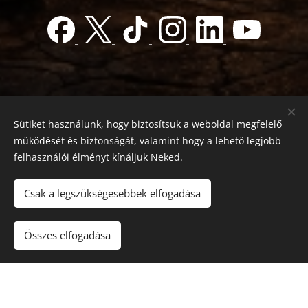
Sütiket használunk, hogy biztosítsuk a weboldal megfelelő
működését és biztonságát, valamint hogy a lehető legjobb
felhasználói élményt kínáljuk Neked.
© 2022 Jótékonyság alapítvány
Registration number 01-01-0013812
Csak a legszükségesebbek elfogadása
Országos azonosító:
0100/60270/2025/2300092318647
Adószám: 19419028-1-43
| Minden jog fenntartva.
Összes elfogadása
Az oldalt a
Webnode
működteti
Sütik
Nyelvek
Magyar
English