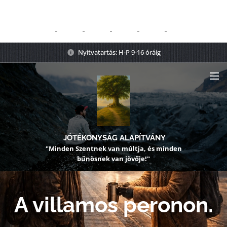
Nyitvatartás: H-P 9-16 óráig
JÓTÉKONYSÁG ALAPÍTVÁNY
"Minden Szentnek van múltja, és minden
bűnösnek van jövője!"
A villamos peronon.