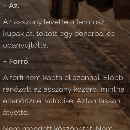
– Az.
Az asszony levette a termosz
kupakját, töltött egy pohárba, és
odanyújtotta.
– Forró.
A férfi nem kapta el azonnal. Előbb
ránézett az asszony kezére, mintha
ellenőrizné, valódi-e. Aztán lassan
átvette.
Nem mondott köszönetet. Nem