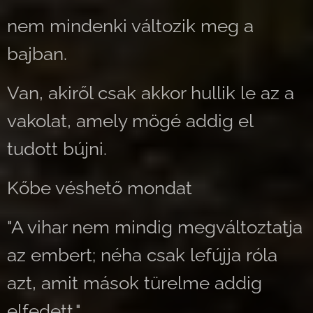
nem mindenki változik meg a
bajban.
Van, akiről csak akkor hullik le az a
vakolat, amely mögé addig el
tudott bújni.
Kőbe véshető mondat
"A vihar nem mindig megváltoztatja
az embert; néha csak lefújja róla
azt, amit mások türelme addig
elfedett."