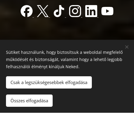
Sütiket használunk, hogy biztosítsuk a weboldal megfelelő
működését és biztonságát, valamint hogy a lehető legjobb
felhasználói élményt kínáljuk Neked.
© 2022 Jótékonyság alapítvány
Registration number 01-01-0013812
Csak a legszükségesebbek elfogadása
Országos azonosító:
0100/60270/2025/2300092318647
Adószám: 19419028-1-43
| Minden jog fenntartva.
Összes elfogadása
Az oldalt a
Webnode
működteti
Sütik
Nyelvek
Magyar
English