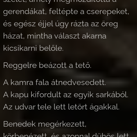
gerendákat, feltépte a cserepeket,
és egész éjjel úgy rázta az öreg
házat, mintha választ akarna
kicsikarni belőle.
Reggelre beázott a tető.
A kamra fala átnedvesedett.
A kapu kifordult az egyik sarkából.
Az udvar tele lett letört ágakkal.
Benedek megérkezett,
körbenézett, és azonnal dühös lett.