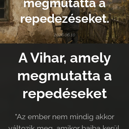
megmutatta a
repedezéseket.
2026.06.10
A Vihar, amely
megmutatta a
repedéseket
"Az ember nem mindig akkor
változik meg, amikor bajba kerül.