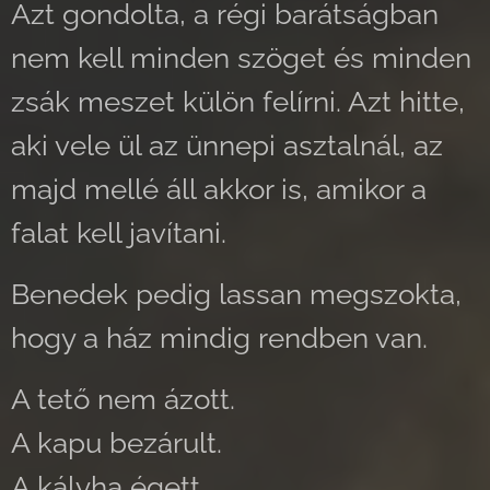
Azt gondolta, a régi barátságban
nem kell minden szöget és minden
zsák meszet külön felírni. Azt hitte,
aki vele ül az ünnepi asztalnál, az
majd mellé áll akkor is, amikor a
falat kell javítani.
Benedek pedig lassan megszokta,
hogy a ház mindig rendben van.
A tető nem ázott.
A kapu bezárult.
A kályha égett.