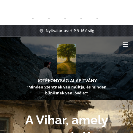
Nyitvatartás: H-P 9-16 óráig
JÓTÉKONYSÁG ALAPÍTVÁNY
"Minden Szentnek van múltja, és minden
bűnösnek van jövője!"
A Vihar, amely