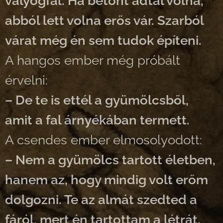
vályogfal. Ha betont adtál volna,
abból lett volna erős vár. Szarból
várat még én sem tudok építeni.
A hangos ember még próbált
érvelni:
– De te is ettél a gyümölcsből,
amit a fal árnyékában termett.
A csendes ember elmosolyodott:
– Nem a gyümölcs tartott életben,
hanem az, hogy mindig volt erőm
dolgozni. Te az almát szedted a
fáról, mert én tartottam a létrát.