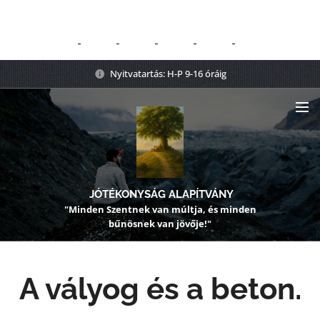
Nyitvatartás: H-P 9-16 óráig
JÓTÉKONYSÁG ALAPÍTVÁNY
"Minden Szentnek van múltja, és minden
bűnösnek van jövője!"
A vályog és a beton.