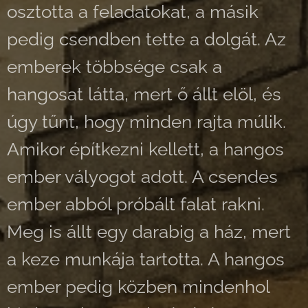
osztotta a feladatokat, a másik
pedig csendben tette a dolgát. Az
emberek többsége csak a
hangosat látta, mert ő állt elöl, és
úgy tűnt, hogy minden rajta múlik.
Amikor építkezni kellett, a hangos
ember vályogot adott. A csendes
ember abból próbált falat rakni.
Meg is állt egy darabig a ház, mert
a keze munkája tartotta. A hangos
ember pedig közben mindenhol