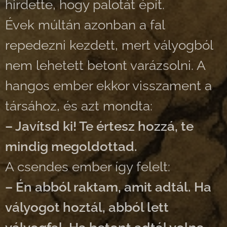
hirdette, hogy palotát épít.
Évek múltán azonban a fal
repedezni kezdett, mert vályogból
nem lehetett betont varázsolni. A
hangos ember ekkor visszament a
társához, és azt mondta:
– Javítsd ki! Te értesz hozzá, te
mindig megoldottad.
A csendes ember így felelt:
– Én abból raktam, amit adtál. Ha
vályogot hoztál, abból lett