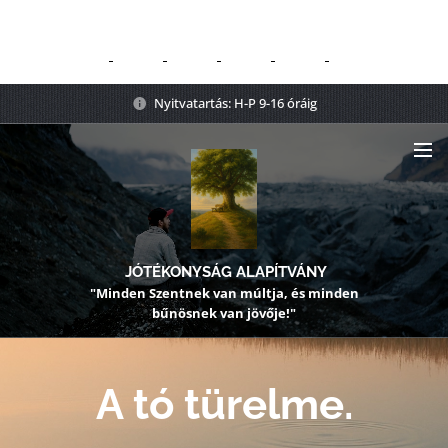
Nyitvatartás: H-P 9-16 óráig
JÓTÉKONYSÁG ALAPÍTVÁNY
"Minden Szentnek van múltja, és minden
bűnösnek van jövője!"
A tó türelme.