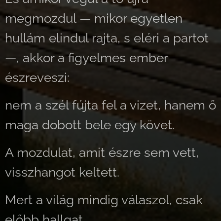
megmozdul — mikor egyetlen
hullám elindul rajta, s eléri a partot
—, akkor a figyelmes ember
észreveszi:
nem a szél fújta fel a vizet, hanem ő
maga dobott bele egy követ.
A mozdulat, amit észre sem vett,
visszhangot keltett.
Mert a világ mindig válaszol, csak
előbb hallgat.