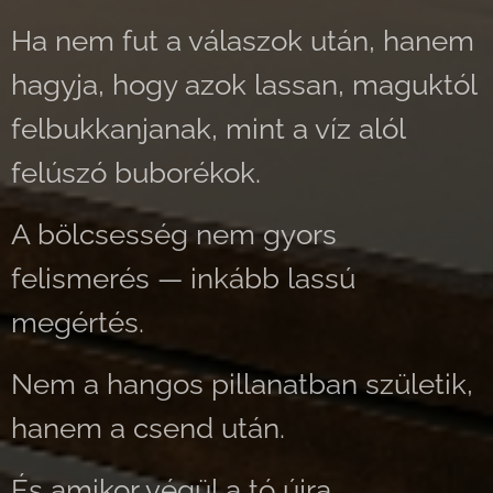
Ha nem fut a válaszok után, hanem
hagyja, hogy azok lassan, maguktól
felbukkanjanak, mint a víz alól
felúszó buborékok.
A bölcsesség nem gyors
felismerés — inkább lassú
megértés.
Nem a hangos pillanatban születik,
hanem a csend után.
És amikor végül a tó újra