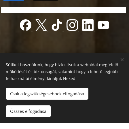
Sütiket használunk, hogy biztosítsuk a weboldal megfelelő
működését és biztonságát, valamint hogy a lehető legjobb
felhasználói élményt kínáljuk Neked.
© 2022 Jótékonyság alapítvány
Registration number 01-01-0013812
Csak a legszükségesebbek elfogadása
Országos azonosító:
0100/60270/2025/2300092318647
Adószám: 19419028-1-43
| Minden jog fenntartva.
Összes elfogadása
Az oldalt a
Webnode
működteti
Sütik