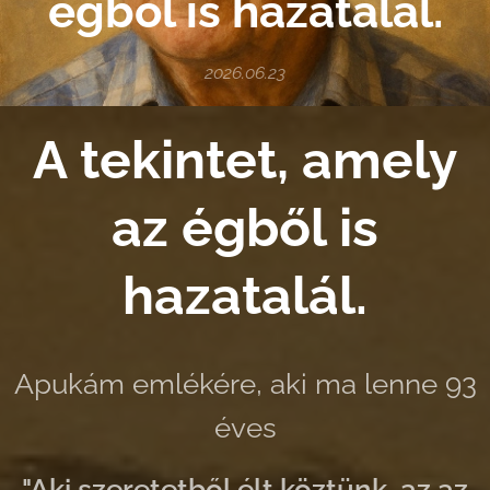
égből is hazatalál.
2026.06.23
A tekintet, amely
az égből is
hazatalál.
Apukám emlékére, aki ma lenne 93
éves
"Aki szeretetből élt köztünk, az az