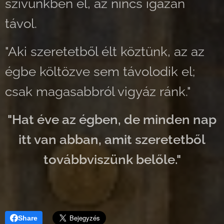
szívünkben él, az nincs igazán
távol.
"Aki szeretetből élt köztünk, az az
égbe költözve sem távolodik el;
csak magasabbról vigyáz ránk."
"Hat éve az égben, de minden nap
itt van abban, amit szeretetből
továbbviszünk belőle."
Share