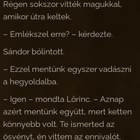
Régen sokszor vitték magukkal,
amikor útra keltek.
– Emlékszel erre? – kérdezte.
Sándor bólintott.
– Ezzel mentünk egyszer vadászni
a hegyoldalba.
– Igen – mondta Lőrinc. – Aznap
azért mentünk együtt, mert ketten
könnyebb volt. Te ismerted az
ösvényt, én vittem az ennivalót.