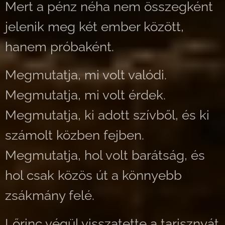
Mert a pénz néha nem összegként
jelenik meg két ember között,
hanem próbaként.
Megmutatja, mi volt valódi.
Megmutatja, mi volt érdek.
Megmutatja, ki adott szívből, és ki
számolt közben fejben.
Megmutatja, hol volt barátság, és
hol csak közös út a könnyebb
zsákmány felé.
Lőrinc végül visszatette a tarisznyát