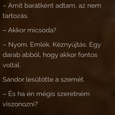
– Amit barátként adtam, az nem
tartozás.
– Akkor micsoda?
– Nyom. Emlék. Kéznyújtás. Egy
darab abból, hogy akkor fontos
voltál.
Sándor lesütötte a szemét.
– És ha én mégis szeretném
viszonozni?