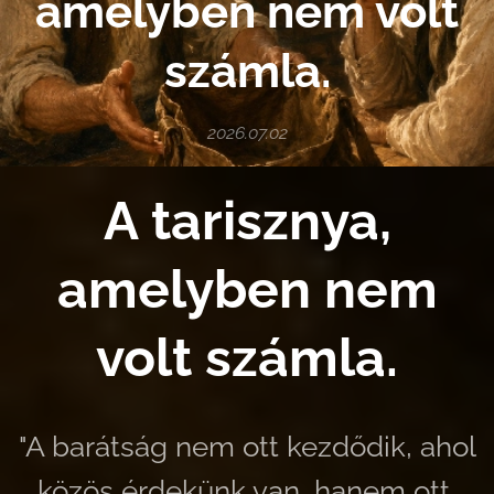
amelyben nem volt
számla.
2026.07.02
A tarisznya,
amelyben nem
volt számla.
"A barátság nem ott kezdődik, ahol
közös érdekünk van, hanem ott,