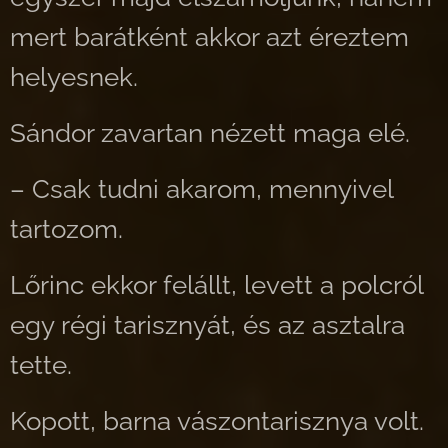
mert barátként akkor azt éreztem
helyesnek.
Sándor zavartan nézett maga elé.
– Csak tudni akarom, mennyivel
tartozom.
Lőrinc ekkor felállt, levett a polcról
egy régi tarisznyát, és az asztalra
tette.
Kopott, barna vászontarisznya volt.