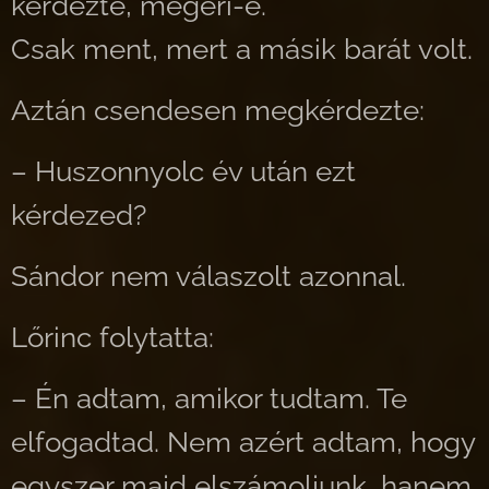
kérdezte, megéri-e.
Csak ment, mert a másik barát volt.
Aztán csendesen megkérdezte:
– Huszonnyolc év után ezt
kérdezed?
Sándor nem válaszolt azonnal.
Lőrinc folytatta:
– Én adtam, amikor tudtam. Te
elfogadtad. Nem azért adtam, hogy
egyszer majd elszámoljunk, hanem