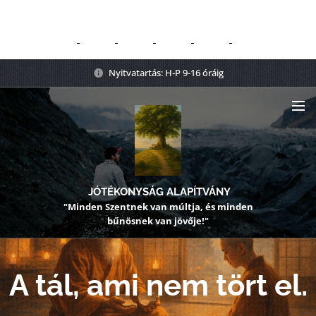
Nyitvatartás: H-P 9-16 óráig
JÓTÉKONYSÁG ALAPÍTVÁNY
"Minden Szentnek van múltja, és minden
bűnösnek van jövője!"
A tál, ami nem tört el.