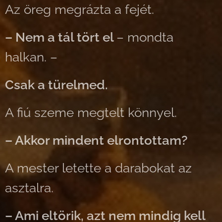
Az öreg megrázta a fejét.
– Nem a tál tört el
– mondta
halkan. –
Csak a türelmed.
A fiú szeme megtelt könnyel.
– Akkor mindent elrontottam?
A mester letette a darabokat az
asztalra.
– Ami eltörik, azt nem mindig kell