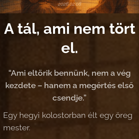
2026.02.08
A tál, ami nem tört
el.
“Ami eltörik bennünk, nem a vég
kezdete – hanem a megértés első
csendje.”
Egy hegyi kolostorban élt egy öreg
mester.