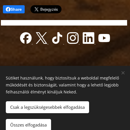
Share
Sütiket használunk, hogy biztosítsuk a weboldal megfelelő
működését és biztonságát, valamint hogy a lehető legjobb
felhasználói élményt kínáljuk Neked.
© 2022 Jótékonyság alapítvány
Registration number 01-01-0013812
Csak a legszükségesebbek elfogadása
Országos azonosító:
0100/60270/2025/2300092318647
Adószám: 19419028-1-43
| Minden jog fenntartva.
Összes elfogadása
Az oldalt a
Webnode
működteti
Sütik