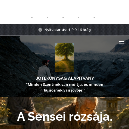
Nyitvatartás: H-P 9-16 óráig
JÓTÉKONYSÁG ALAPÍTVÁNY
"Minden Szentnek van múltja, és minden
bűnösnek van jövője!"
A Sensei rózsája.