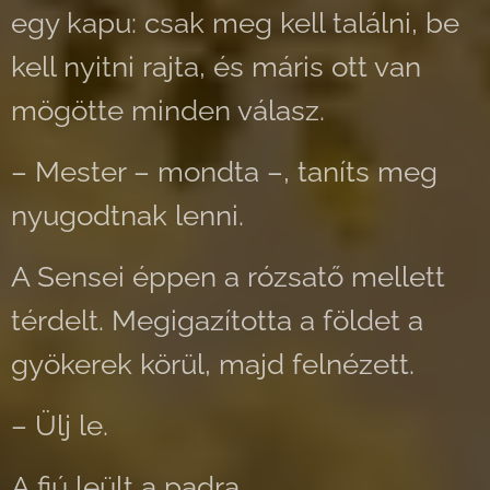
egy kapu: csak meg kell találni, be
kell nyitni rajta, és máris ott van
mögötte minden válasz.
– Mester – mondta –, taníts meg
nyugodtnak lenni.
A Sensei éppen a rózsatő mellett
térdelt. Megigazította a földet a
gyökerek körül, majd felnézett.
– Ülj le.
A fiú leült a padra.