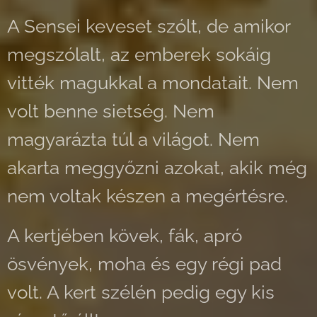
A Sensei keveset szólt, de amikor
megszólalt, az emberek sokáig
vitték magukkal a mondatait. Nem
volt benne sietség. Nem
magyarázta túl a világot. Nem
akarta meggyőzni azokat, akik még
nem voltak készen a megértésre.
A kertjében kövek, fák, apró
ösvények, moha és egy régi pad
volt. A kert szélén pedig egy kis