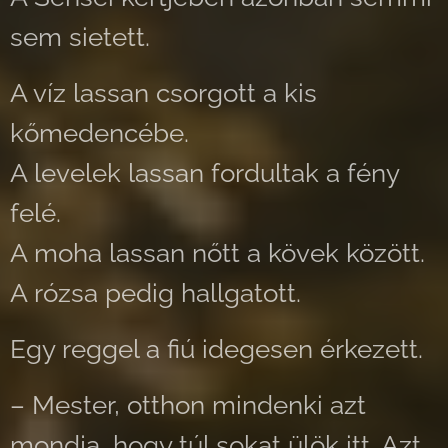
sem sietett.
A víz lassan csorgott a kis
kőmedencébe.
A levelek lassan fordultak a fény
felé.
A moha lassan nőtt a kövek között.
A rózsa pedig hallgatott.
Egy reggel a fiú idegesen érkezett.
– Mester, otthon mindenki azt
mondja, hogy túl sokat ülök itt. Azt