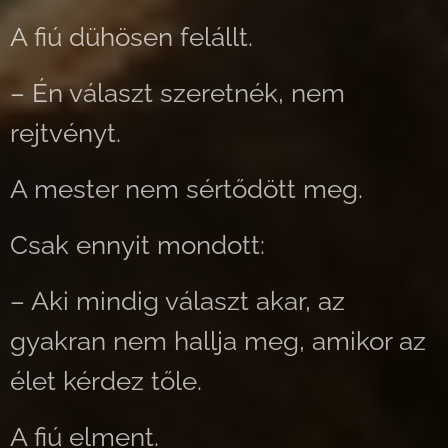
A fiú dühösen felállt.
– Én választ szeretnék, nem
rejtvényt.
A mester nem sértődött meg.
Csak ennyit mondott:
– Aki mindig választ akar, az
gyakran nem hallja meg, amikor az
élet kérdez tőle.
A fiú elment.