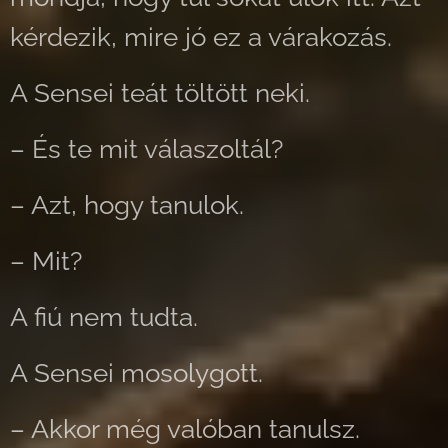
kérdezik, mire jó ez a várakozás.
A Sensei teát töltött neki.
– És te mit válaszoltál?
– Azt, hogy tanulok.
– Mit?
A fiú nem tudta.
A Sensei mosolygott.
– Akkor még valóban tanulsz.