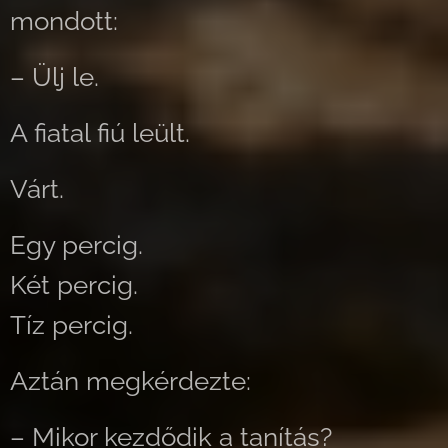
mondott:
– Ülj le.
A fiatal fiú leült.
Várt.
Egy percig.
Két percig.
Tíz percig.
Aztán megkérdezte:
– Mikor kezdődik a tanítás?