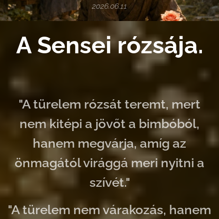
2026.06.11
A Sensei rózsája.
"A türelem rózsát teremt, mert
nem kitépi a jövőt a bimbóból,
hanem megvárja, amíg az
önmagától virággá meri nyitni a
szívét."
"A türelem nem várakozás, hanem