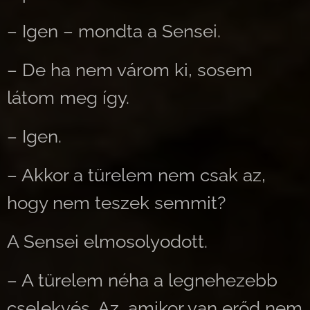
– Igen – mondta a Sensei.
– De ha nem várom ki, sosem
látom meg így.
– Igen.
– Akkor a türelem nem csak az,
hogy nem teszek semmit?
A Sensei elmosolyodott.
– A türelem néha a legnehezebb
cselekvés. Az, amikor van erőd nem