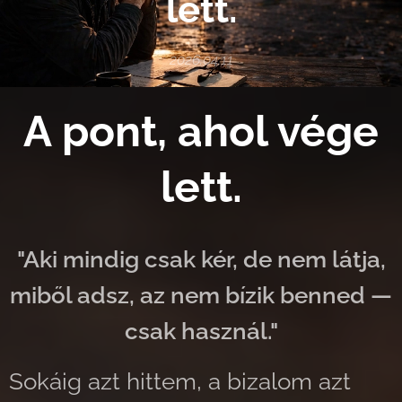
lett.
2026.04.11
A pont, ahol vége
lett.
"Aki mindig csak kér, de nem látja,
miből adsz, az nem bízik benned —
csak használ."
Sokáig azt hittem, a bizalom azt