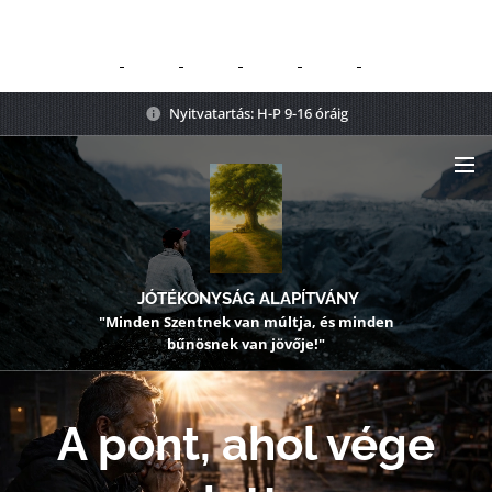
Nyitvatartás: H-P 9-16 óráig
JÓTÉKONYSÁG ALAPÍTVÁNY
"Minden Szentnek van múltja, és minden
bűnösnek van jövője!"
A pont, ahol vége