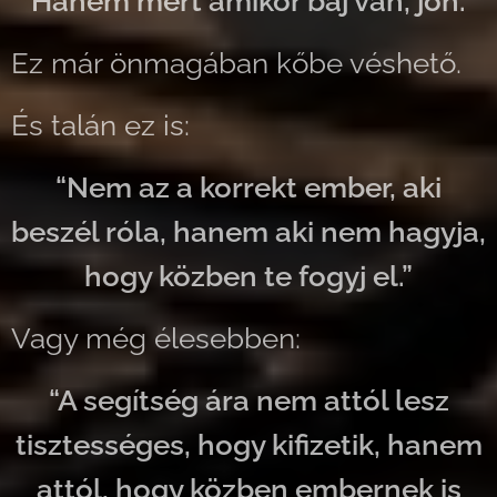
Hanem mert amikor baj van, jön.
Ez már önmagában kőbe véshető.
És talán ez is:
“Nem az a korrekt ember, aki
beszél róla, hanem aki nem hagyja,
hogy közben te fogyj el.”
Vagy még élesebben:
“A segítség ára nem attól lesz
tisztességes, hogy kifizetik, hanem
attól, hogy közben embernek is