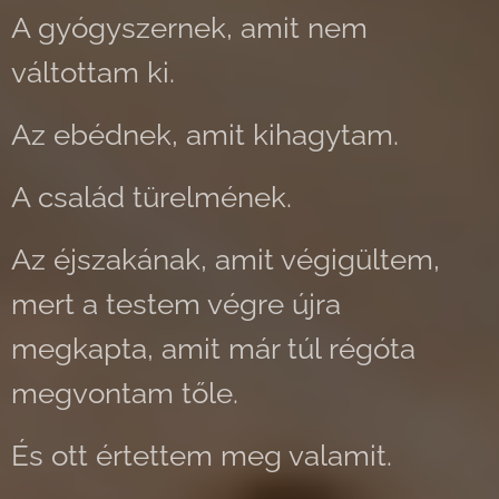
A gyógyszernek, amit nem
váltottam ki.
Az ebédnek, amit kihagytam.
A család türelmének.
Az éjszakának, amit végigültem,
mert a testem végre újra
megkapta, amit már túl régóta
megvontam tőle.
És ott értettem meg valamit.