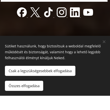
Sütiket használunk, hogy biztosítsuk a weboldal megfelelő
működését és biztonságát, valamint hogy a lehető legjobb
felhasználói élményt kínáljuk Neked.
© 2022 Jótékonyság alapítvány
Registration number 01-01-0013812
Csak a legszükségesebbek elfogadása
Országos azonosító:
0100/60270/2025/2300092318647
Adószám: 19419028-1-43
| Minden jog fenntartva.
Összes elfogadása
Az oldalt a
Webnode
működteti
Sütik
Nyelvek
Magyar
English