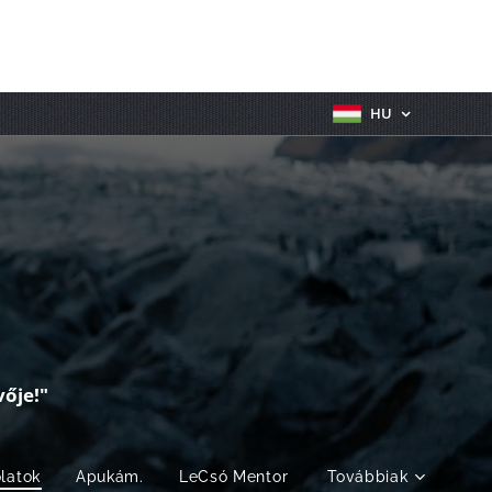
HU
ője!"
olatok
Apukám.
LeCsó Mentor
Továbbiak