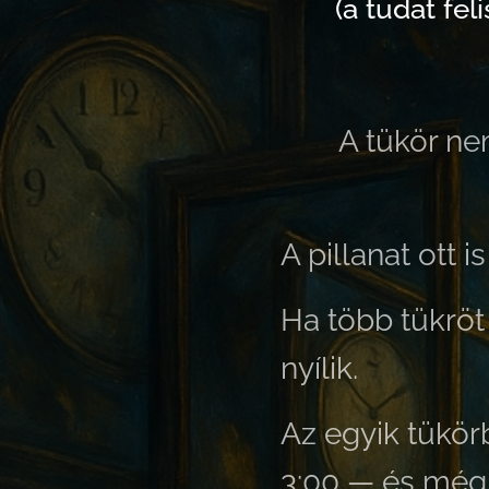
(a tudat fel
A tükör n
A pillanat ott 
Ha több tükröt
nyílik.
Az egyik tükör
3:00 — és mégi