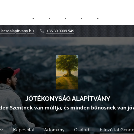
lecsoalapitvany.hu
+36 30 0909 549
JÓTÉKONYSÁG ALAPÍTVÁNY
den Szentnek van múltja, és minden bűnösnek van jöv
zz
Kapcsolat
Adomány
Család.
Filozófiai Gond