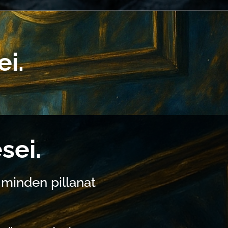
ei.
sei.
 minden pillanat