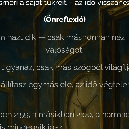
ismeri a saját tükreit – az idő vissza
(Önreflexió)
em hazudik — csak máshonnan nézi 
valóságot.
is ugyanaz, csak más szögből világít
 állítasz egymás elé,
az idő végtele
ben 2:59, a másikban 2:00,
a harmad
s mindegyik igaz.