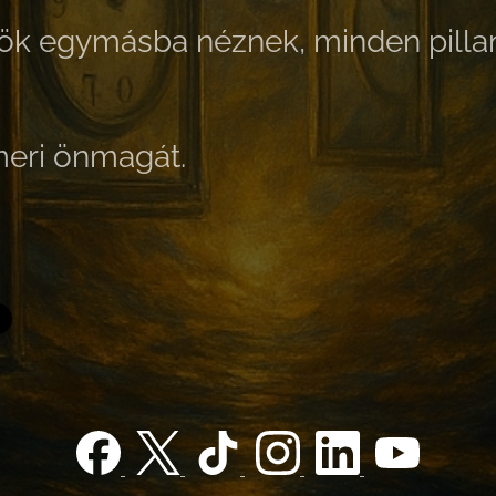
krök egymásba néznek,
minden pilla
smeri önmagát.