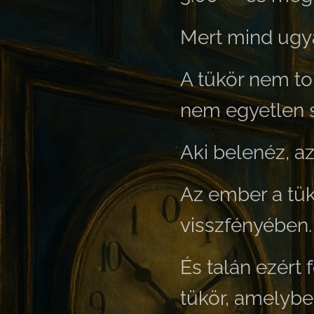
Mert mind ugy
A tükör nem tor
nem egyetlen s
Aki belenéz, az
Az ember a tük
visszfényében.
És talán ezért 
tükör, amelybe