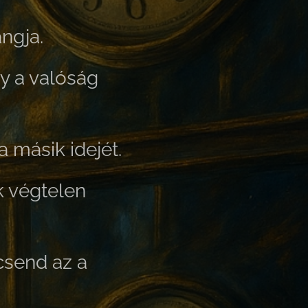
ngja.
y a valóság
másik idejét.
k végtelen
csend az a