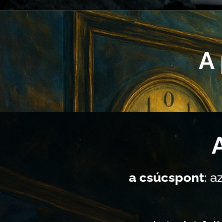
A 
🔮
a csúcspont
: 