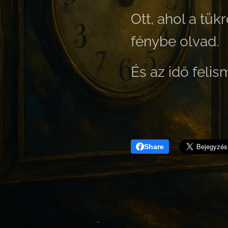
Ott, ahol a tü
fénybe olvad.
És az idő feli
Share