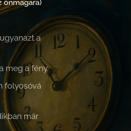
néz önmagára)
ugyanazt a
ja meg a fény.
n folyosóvá
ikban már