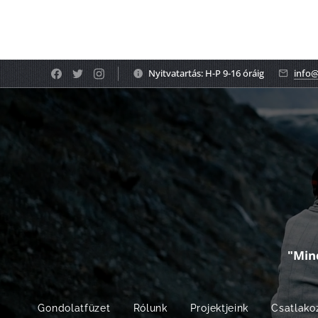
Nyitvatartás: H-P 9-16 óráig
info@
"Min
Gondolatfüzet
Rólunk
Projektjeink
Csatlako