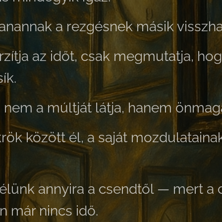
anannak a rezgésnek másik visszha
zítja az időt,
csak megmutatja, hog
ík.
 nem a múltját látja,
hanem önmaga 
rök között él,
a saját mozdulataina
félünk annyira a csendtől —
mert a 
n már nincs idő.