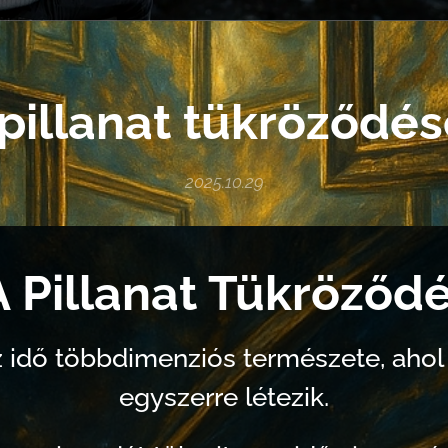
pillanat tükröződés
2025.10.29
A Pillanat Tükröződé
az idő többdimenziós természete, ahol
egyszerre létezik.