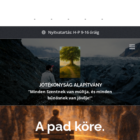
Nyitvatartás: H-P 9-16 óráig
JÓTÉKONYSÁG ALAPÍTVÁNY
"Minden Szentnek van múltja, és minden
bűnösnek van jövője!"
A pad köre.