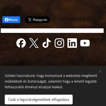
Share
Sütiket használunk, hogy biztosítsuk a weboldal megfelelő
működését és biztonságát, valamint hogy a lehető legjobb
felhasználói élményt kínáljuk Neked.
© 2022 Jótékonyság alapítvány
Registration number 01-01-0013812
Csak a legszükségesebbek elfogadása
Országos azonosító:
0100/60270/2025/2300092318647