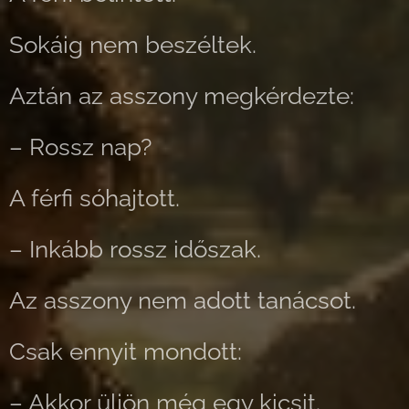
Sokáig nem beszéltek.
Aztán az asszony megkérdezte:
– Rossz nap?
A férfi sóhajtott.
– Inkább rossz időszak.
Az asszony nem adott tanácsot.
Csak ennyit mondott:
– Akkor üljön még egy kicsit.