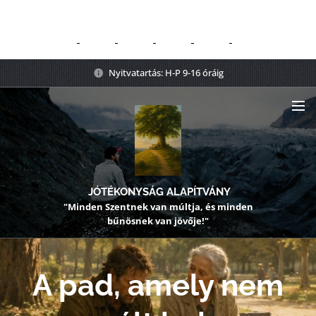
Nyitvatartás: H-P 9-16 óráig
JÓTÉKONYSÁG ALAPÍTVÁNY
"Minden Szentnek van múltja, és minden
bűnösnek van jövője!"
A pad, amely nem