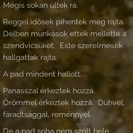
Mégis sokan ültek rá.
Reggel idősek pihentek meg rajta.
Délben munkások ették mellette a
szendvicsüket. Este szerelmesek
hallgattak rajta.
A pad mindent hallott.
Panasszal érkeztek hozzá.
Örömmel érkeztek hozzá. Dühvel,
fáradtsággal, reménnyel.
De a pad soha nem szólt bele.