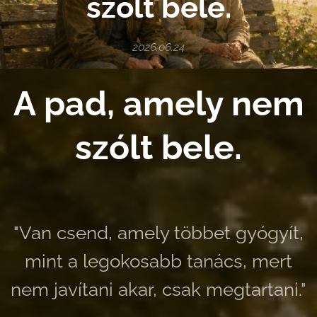
szólt bele.
2026.06.24
A pad, amely nem
szólt bele.
"Van csend, amely többet gyógyít,
mint a legokosabb tanács, mert
nem javítani akar, csak megtartani."