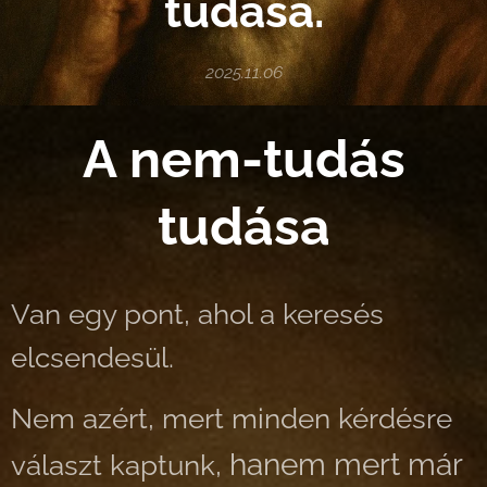
tudása.
2025.11.06
A nem-tudás
tudása
Van egy pont, ahol a keresés
elcsendesül.
Nem azért, mert minden kérdésre
hanem mert már
választ kaptunk,