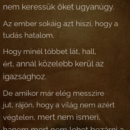
nem keressük őket ugyanúgy.
Az ember sokáig azt hiszi, hogy a
tudás hatalom.
Hogy minél többet lát, hall,
annál közelebb kerül az
ért,
igazsághoz.
De amikor már elég messzire
jut,
rájön, hogy a világ nem azért
mert nem ismeri,
végtelen,
hanem mert nem lehet bezárni a