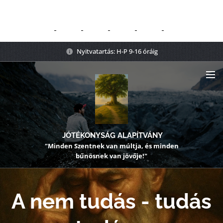
Nyitvatartás: H-P 9-16 óráig
JÓTÉKONYSÁG ALAPÍTVÁNY
"Minden Szentnek van múltja, és minden
bűnösnek van jövője!"
A nem tudás - tudás