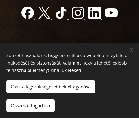
Sütiket használunk, hogy biztosítsuk a weboldal megfelelő
működését és biztonságát, valamint hogy a lehető legjobb
felhasználói élményt kínáljuk Neked.
© 2022 Jótékonyság alapítvány
Registration number 01-01-0013812
Csak a legszükségesebbek elfogadása
Országos azonosító:
0100/60270/2025/2300092318647
Adószám: 19419028-1-43
| Minden jog fenntartva.
Összes elfogadása
Az oldalt a
Webnode
működteti
Sütik
Nyelvek
Magyar
English