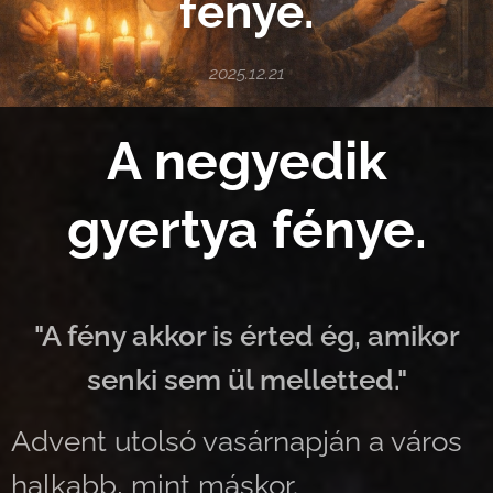
fénye.
2025.12.21
A negyedik
gyertya fénye.
"A fény akkor is érted ég, amikor
senki sem ül melletted."
Advent utolsó vasárnapján a város
halkabb, mint máskor.