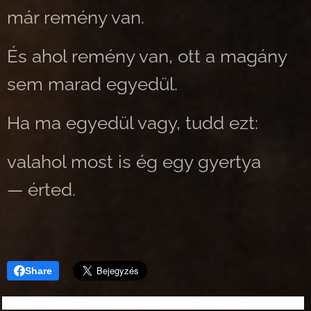
már remény van.
És ahol remény van, ott a magány
sem marad egyedül.
Ha ma egyedül vagy, tudd ezt:
valahol most is ég egy gyertya
— érted.
Share