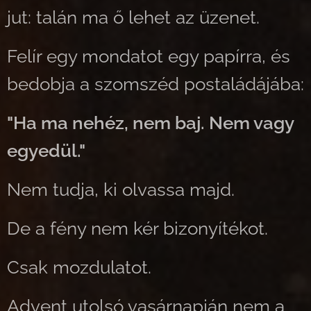
jut: talán ma ő lehet az üzenet.
Felír egy mondatot egy papírra, és
bedobja a szomszéd postaládájába:
"Ha ma nehéz, nem baj. Nem vagy
egyedül."
Nem tudja, ki olvassa majd.
De a fény nem kér bizonyítékot.
Csak mozdulatot.
Advent utolsó vasárnapján nem a