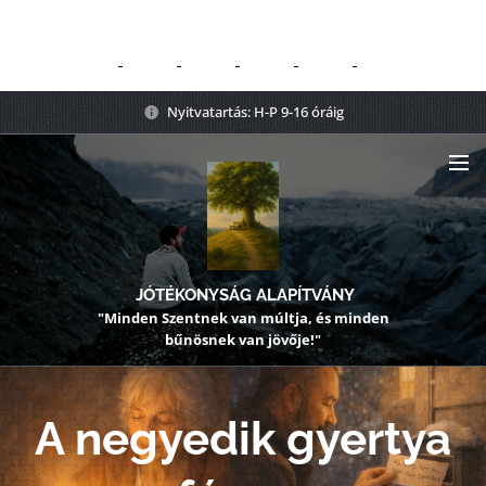
Nyitvatartás: H-P 9-16 óráig
JÓTÉKONYSÁG ALAPÍTVÁNY
"Minden Szentnek van múltja, és minden
bűnösnek van jövője!"
A negyedik gyertya