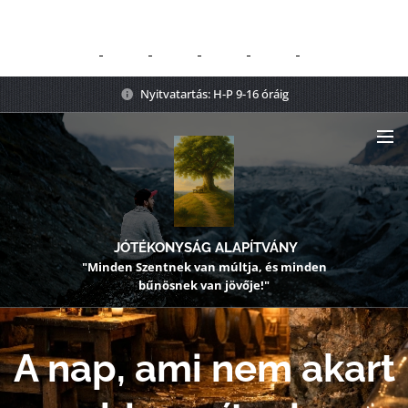
Nyitvatartás: H-P 9-16 óráig
JÓTÉKONYSÁG ALAPÍTVÁNY
"Minden Szentnek van múltja, és minden
bűnösnek van jövője!"
A nap, ami nem akart