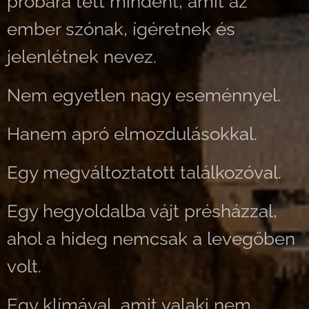
próbára tett mindent, amit az
ember szónak, ígéretnek és
jelenlétnek nevez.
Nem egyetlen nagy eseménnyel.
Hanem apró elmozdulásokkal.
Egy megváltoztatott találkozóval.
Egy hegyoldalba vájt présházzal,
ahol a hideg nemcsak a levegőben
volt.
Egy klímával, amit valaki nem