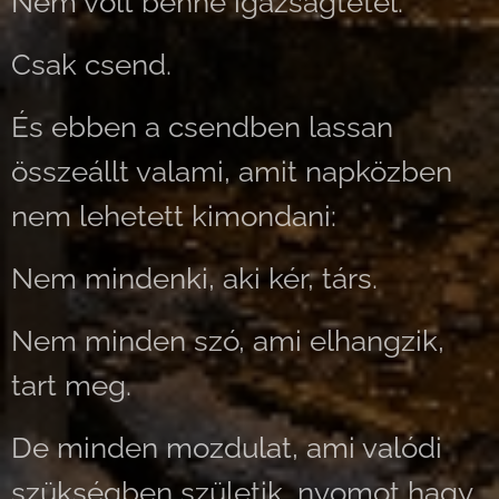
Nem volt benne igazságtétel.
Csak csend.
És ebben a csendben lassan
összeállt valami, amit napközben
nem lehetett kimondani:
Nem mindenki, aki kér, társ.
Nem minden szó, ami elhangzik,
tart meg.
De minden mozdulat, ami valódi
szükségben születik, nyomot hagy.