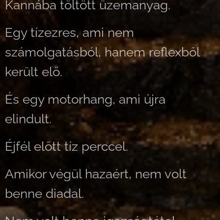
Kannába töltött üzemanyag.
Egy tízezres, ami nem
számolgatásból, hanem reflexből
került elő.
És egy motorhang, ami újra
elindult.
Éjfél előtt tíz perccel.
Amikor végül hazaért, nem volt
benne diadal.