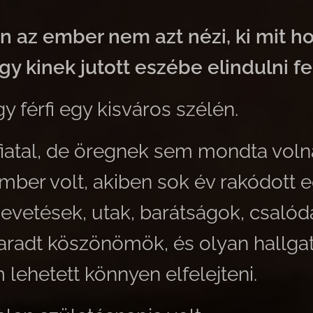
án az ember nem azt nézi, ki mit h
gy kinek jutott eszébe elindulni fel
y férfi egy kisváros szélén.
iatal, de öregnek sem mondta voln
mber volt, akiben sok év rakódott 
evetések, utak, barátságok, csalód
aradt köszönömök, és olyan hallgat
lehetett könnyen elfelejteni.