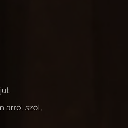
ut.
 arról szól,