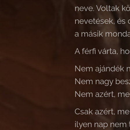
neve. Voltak kö
nevetések, és 
a másik mondat
A férfi várta, 
Nem ajándék m
Nem nagy besz
Nem azért, mer
Csak azért, me
ilyen nap nem 