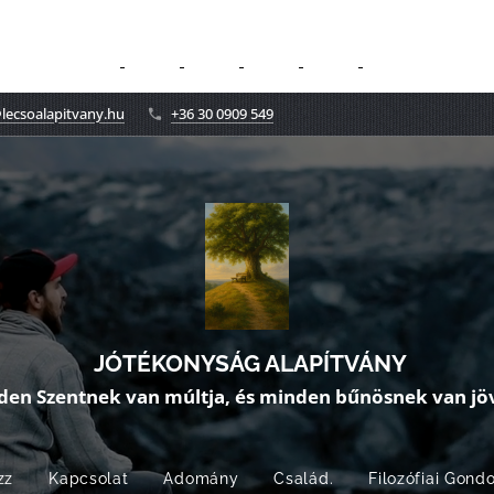
lecsoalapitvany.hu
+36 30 0909 549
JÓTÉKONYSÁG ALAPÍTVÁNY
den Szentnek van múltja, és minden bűnösnek van jöv
zz
Kapcsolat
Adomány
Család.
Filozófiai Gond