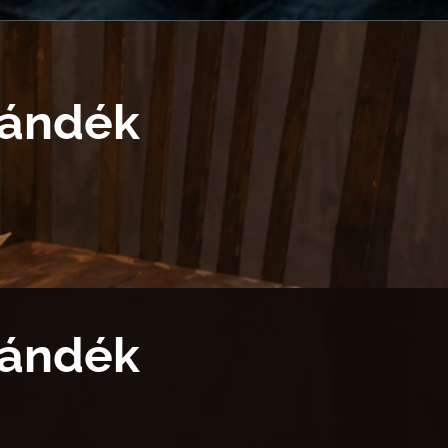
jándék
jándék