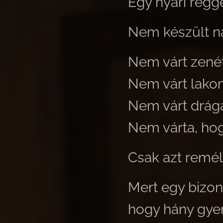
Egy nyári regg
Nem készült n
Nem várt zenét
Nem várt lako
Nem várt drága
Nem várta, hog
Csak azt remél
Mert egy bizon
hogy hány gyer