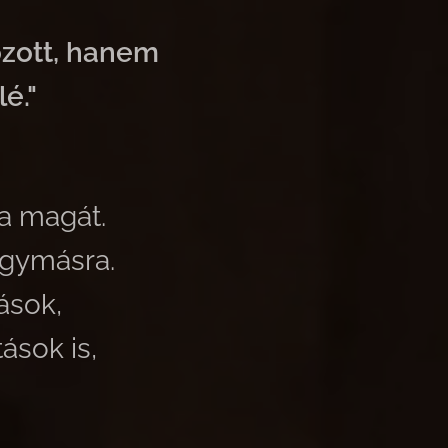
ozott, hanem
é."
a magát.
egymásra.
ások,
ások is,