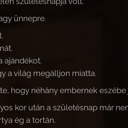
elen születésnapja volt.
agy ünnepre.
.
mát.
 ajándékot.
y a világ megálljon miatta.
te, hogy néhány embernek eszébe j
yos kor után a születésnap már nem
tya ég a tortán.