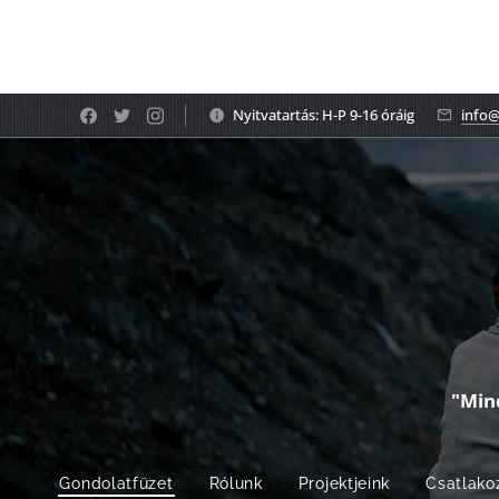
Nyitvatartás: H-P 9-16 óráig
info@
"Min
Gondolatfüzet
Rólunk
Projektjeink
Csatlako