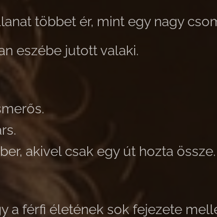
llanat többet ér, mint egy nagy cso
n eszébe jutott valaki.
smerős.
rs.
r, akivel csak egy út hozta össze.
y a férfi életének sok fejezete melle