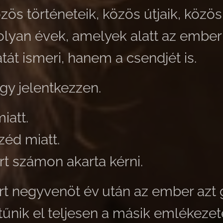
zös történeteik, közös útjaik, közö
olyan évek, amelyek alatt az emb
át ismeri, hanem a csendjét is.
hogy jelentkezzen.
iatt.
éd miatt.
t számon akarta kérni.
rt negyvenöt év után az ember azt 
tűnik el teljesen a másik emlékezet