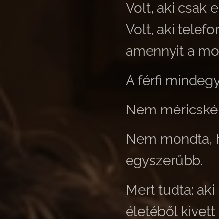
Volt, aki csak 
Volt, aki telef
amennyit a mon
A férfi mindegy
Nem méricskél
Nem mondta, ho
egyszerűbb.
Mert tudta: aki
életéből kivett