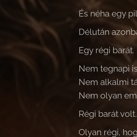
És néha egy pi
Délután azonba
Egy régi barát.
Nem tegnapi i
Nem alkalmi tá
Nem olyan embe
Régi barát volt.
Olyan régi, hog