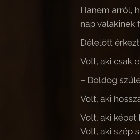
Hanem arról, h
nap valakinek 
Délelőtt érkezt
Volt, aki csak en
– Boldog szül
Volt, aki hossz
Volt, aki képet 
Volt, aki szép 