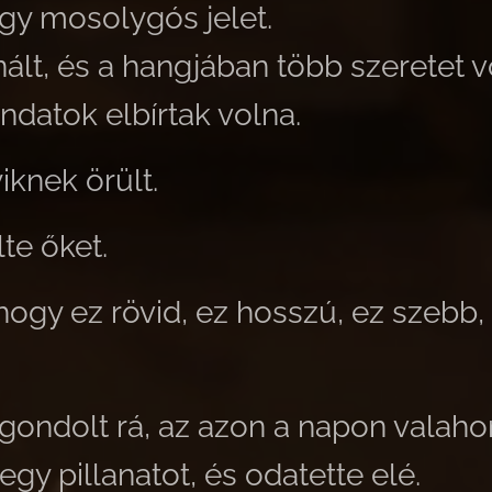
egy mosolygós jelet.
onált, és a hangjában több szeretet v
datok elbírtak volna.
iknek örült.
te őket.
gy ez rövid, ez hosszú, ez szebb,
 gondolt rá, az azon a napon valaho
 egy pillanatot, és odatette elé.