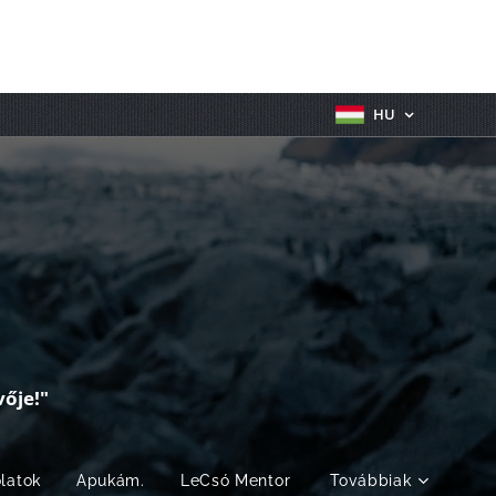
HU
ője!"
olatok
Apukám.
LeCsó Mentor
Továbbiak