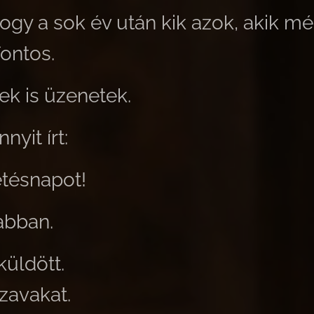
ogy a sok év után kik azok, akik még
fontos.
ek is üzenetek.
nyit írt:
etésnapot!
abban.
küldött.
szavakat.