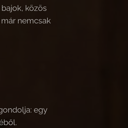
s bajok, közös
er már nemcsak
gondolja: egy
éből.