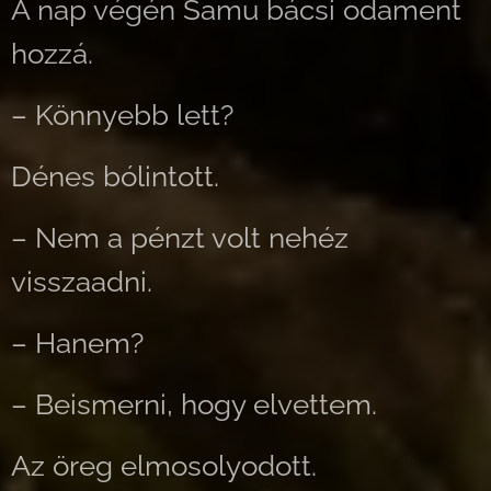
A nap végén Samu bácsi odament
hozzá.
– Könnyebb lett?
Dénes bólintott.
– Nem a pénzt volt nehéz
visszaadni.
– Hanem?
– Beismerni, hogy elvettem.
Az öreg elmosolyodott.