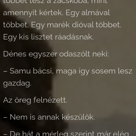
többet tesz a zacskóba, mint
amennyit kértek. Egy almával
többet. Egy marék dióval többet.
Egy kis lisztet ráadásnak.
Dénes egyszer odaszólt neki:
– Samu bácsi, maga így sosem lesz
gazdag.
Az öreg felnézett.
– Nem is annak készülök.
– De hát a mérleg szerint már elég