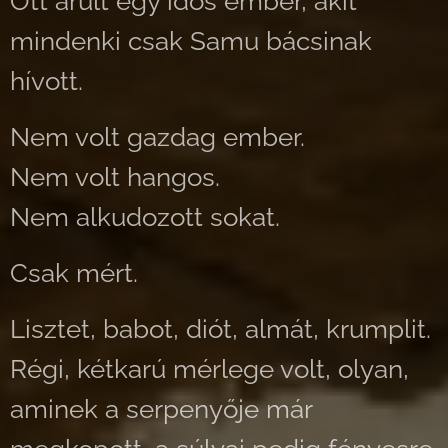
Ott árult egy idős ember, akit
mindenki csak Samu bácsinak
hívott.
Nem volt gazdag ember.
Nem volt hangos.
Nem alkudozott sokat.
Csak mért.
Lisztet, babot, diót, almát, krumplit.
Régi, kétkarú mérlege volt, olyan,
aminek a serpenyője már