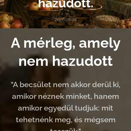
hazudott.
2026.06.04
A mérleg, amely
nem hazudott
"A becsület nem akkor derül ki,
amikor néznek minket, hanem
amikor egyedül tudjuk: mit
tehetnénk meg, és mégsem