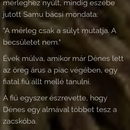
mérleghez nyúlt, mindig eszébe
jutott Samu bácsi mondata:
"A mérleg csak a súlyt mutatja. A
becsületet nem."
Évek múlva, amikor már Dénes lett
az öreg árus a piac végében, egy
fiatal fiú állt mellé tanulni.
A fiú egyszer észrevette, hogy
Dénes egy almával többet tesz a
zacskóba.