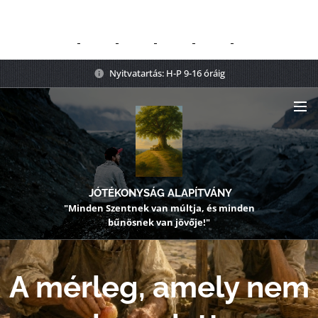
Nyitvatartás: H-P 9-16 óráig
JÓTÉKONYSÁG ALAPÍTVÁNY
"Minden Szentnek van múltja, és minden
bűnösnek van jövője!"
A mérleg, amely nem