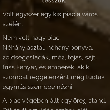
tesszük."
Volt egyszer egy kis piac a város
szélén.
Nem volt nagy piac.
Néhány asztal, néhány ponyva,
zöldségesládák, méz, tojás, sajt,
friss kenyér, és emberek, akik
szombat reggelenként még tudtak
egymás szemébe nézni.
A piac végében állt egy öreg stand.