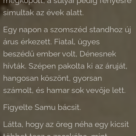
megkopott, a súlyai pedig fényesre
simultak az évek alatt.
Egy napon a szomszéd standhoz új
árus érkezett. Fiatal, ügyes
beszédű ember volt, Dénesnek
hívták. Szépen pakolta ki az áruját,
hangosan köszönt, gyorsan
számolt, és hamar sok vevője lett.
Figyelte Samu bácsit.
Látta, hogy az öreg néha egy kicsit