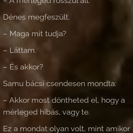
– A mérleged rosszul áll.
Dénes megfeszült.
– Maga mit tudja?
– Láttam.
– És akkor?
Samu bácsi csendesen mondta:
– Akkor most döntheted el, hogy a
mérleged hibás, vagy te.
Ez a mondat olyan volt, mint amikor