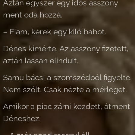
Aztán egyszer egy idős asszony
ment oda hozzá.
– Fiam, kérek egy kiló babot.
Dénes kimérte. Az asszony fizetett,
aztán lassan elindult.
Samu bácsi a szomszédból figyelte.
Nem szólt. Csak nézte a mérleget.
Amikor a piac zárni kezdett, átment
Déneshez.