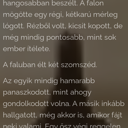
hangosabban beszélt. A falon
mögötte egy régi, kétkarú mérleg
lógott. Rézből volt, kicsit kopott, de
még mindig pontosabb, mint sok
ember ítélete.
A faluban élt két szomszéd.
Az egyik mindig hamarabb
panaszkodott, mint ahogy
gondolkodott volna. A másik inkább
hallgatott, még akkor is, amikor fájt
neki valami. Egy ősz végi reggelen