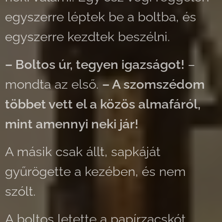
egyszerre léptek be a boltba, és
egyszerre kezdtek beszélni.
– Boltos úr, tegyen igazságot!
–
mondta az első.
– A szomszédom
többet vett el a közös almafáról,
mint amennyi neki jár!
A másik csak állt, sapkáját
gyűrögette a kezében, és nem
szólt.
A boltos letette a papírzacskót,