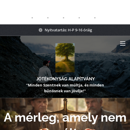
Nyitvatartás: H-P 9-16 óráig
JÓTÉKONYSÁG ALAPÍTVÁNY
"Minden Szentnek van múltja, és minden
bűnösnek van jövője!"
A mérleg, amely nem