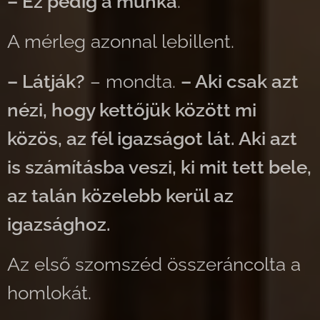
– Ez pedig a munka
.
A mérleg azonnal lebillent.
– Látják?
– mondta.
– Aki csak azt
nézi, hogy kettőjük között mi
közös, az fél igazságot lát. Aki azt
is számításba veszi, ki mit tett bele,
az talán közelebb kerül az
igazsághoz.
Az első szomszéd összeráncolta a
homlokát.