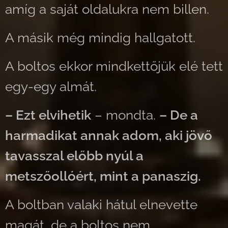
amíg a saját oldalukra nem billen.
A másik még mindig hallgatott.
A boltos ekkor mindkettőjük elé tett
egy-egy almát.
– Ezt elvihetik
– mondta.
– De a
harmadikat annak adom, aki jövő
tavasszal előbb nyúl a
metszőollóért, mint a panaszig.
A boltban valaki hátul elnevette
magát, de a boltos nem