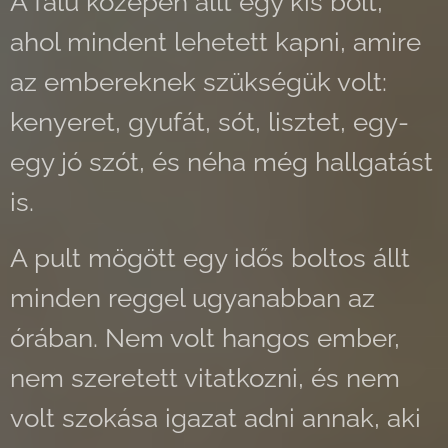
A falu közepén állt egy kis bolt,
ahol mindent lehetett kapni, amire
az embereknek szükségük volt:
kenyeret, gyufát, sót, lisztet, egy-
egy jó szót, és néha még hallgatást
is.
A pult mögött egy idős boltos állt
minden reggel ugyanabban az
órában. Nem volt hangos ember,
nem szeretett vitatkozni, és nem
volt szokása igazat adni annak, aki