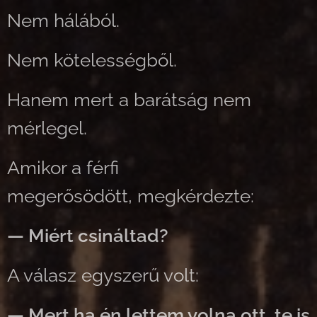
Nem hálából.
Nem kötelességből.
Hanem mert a barátság nem
mérlegel.
Amikor a férfi
megerősödött, megkérdezte:
— Miért csináltad?
A válasz egyszerű volt:
— Mert ha én lettem volna ott, te is