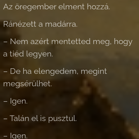
Az öregember elment hozzá.
Ránézett a madárra.
– Nem azért mentetted meg, hogy
a tiéd legyen.
– De ha elengedem, megint
megsérülhet.
– Igen.
– Talán el is pusztul.
– Igen.