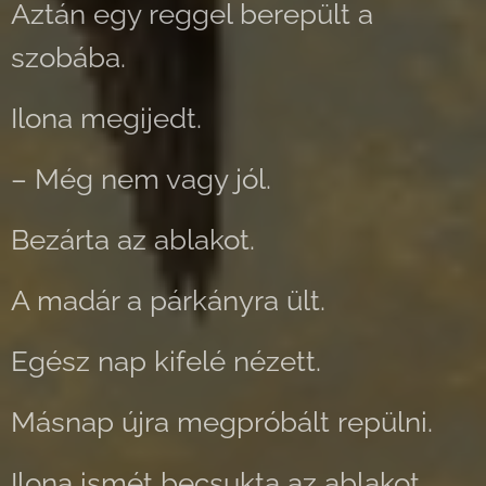
Aztán egy reggel berepült a
szobába.
Ilona megijedt.
– Még nem vagy jól.
Bezárta az ablakot.
A madár a párkányra ült.
Egész nap kifelé nézett.
Másnap újra megpróbált repülni.
Ilona ismét becsukta az ablakot.