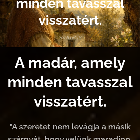
minden tavasszal
visszatért.
2026.06.18
A madár, amely
minden tavasszal
visszatért.
"A szeretet nem levágja a másik
szárnyát, hogy velünk maradjon,