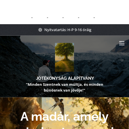
Nyitvatartás: H-P 9-16 óráig
JÓTÉKONYSÁG ALAPÍTVÁNY
"Minden Szentnek van múltja, és minden
bűnösnek van jövője!"
A madár, amely