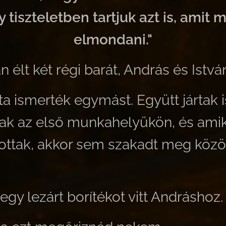
tiszteletben tartjuk azt is, amit
elmondani."
 élt két régi barát, András és Istvá
a ismerték egymást. Együtt jártak i
tak az első munkahelyükön, és ami
tottak, akkor sem szakadt meg közö
egy lezárt borítékot vitt Andráshoz.