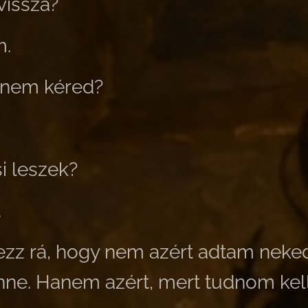
vissza?
m.
 nem kéred?
i leszek?
.
ezz rá, hogy nem azért adtam neke
enne. Hanem azért, mert tudnom kel