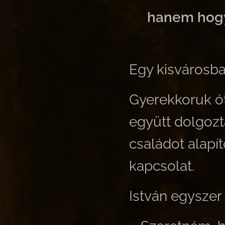
hanem hogy 
Egy kisvárosban
Gyerekkoruk ót
együtt dolgoz
családot alapí
kapcsolat.
István egyszer 