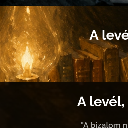
A lev
A levél
"A bizalom n