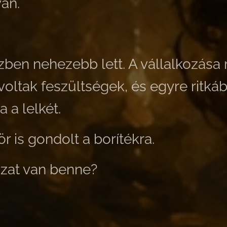
an.
özben nehezebb lett. A vállalkozása 
voltak feszültségek, és egyre ritká
a a lelkét.
 is gondolt a borítékra.
zat van benne?