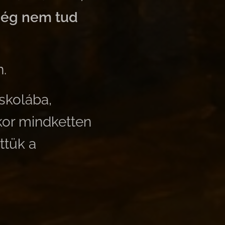
 még nem tud
n.
skolába,
kor mindketten
ttük a