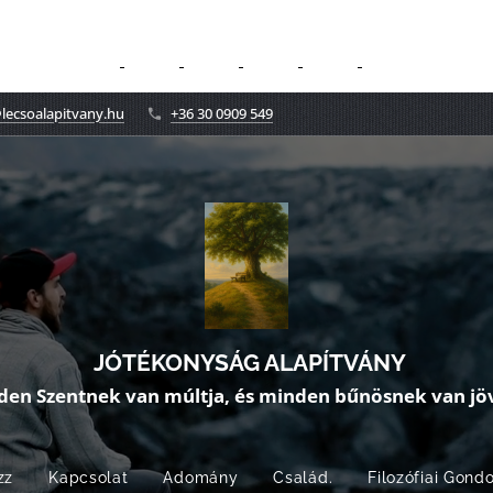
lecsoalapitvany.hu
+36 30 0909 549
JÓTÉKONYSÁG ALAPÍTVÁNY
den Szentnek van múltja, és minden bűnösnek van jöv
zz
Kapcsolat
Adomány
Család.
Filozófiai Gond