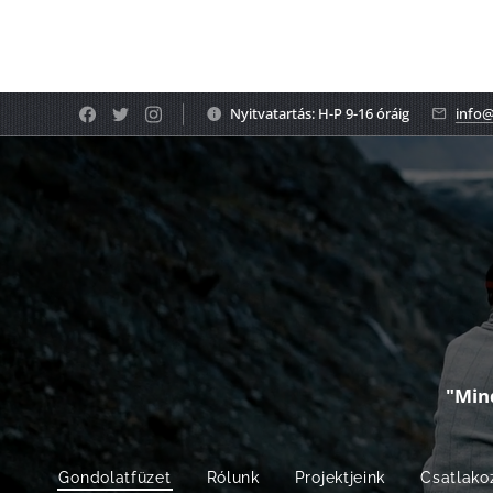
Nyitvatartás: H-P 9-16 óráig
info@
"Min
Gondolatfüzet
Rólunk
Projektjeink
Csatlako