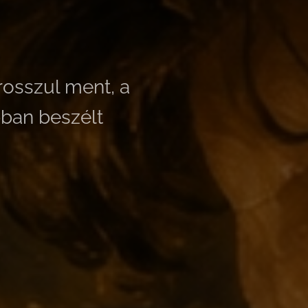
rosszul ment, a
bban beszélt