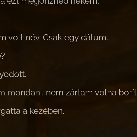
ha ezt megőriznéd nekem.
.
m volt név. Csak egy dátum.
e?
yodott.
m mondani, nem zártam volna borít
gatta a kezében.