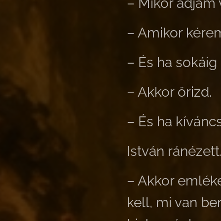
– Mikor adjam 
– Amikor kére
– És ha sokáig
– Akkor őrizd.
– És ha kíváncs
István ránézett
– Akkor emlék
kell, mi van b