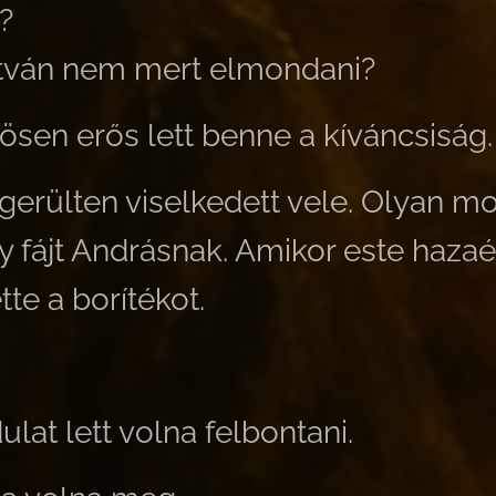
?
stván nem mert elmondani?
ösen erős lett benne a kíváncsiság.
ngerülten viselkedett vele. Olyan mo
fájt Andrásnak. Amikor este hazaért
tte a borítékot.
lat lett volna felbontani.