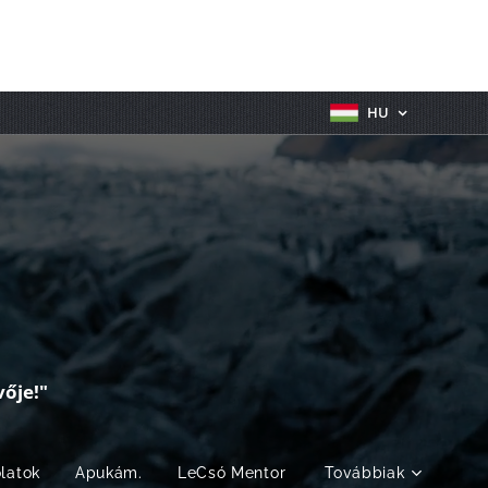
HU
ője!"
olatok
Apukám.
LeCsó Mentor
Továbbiak