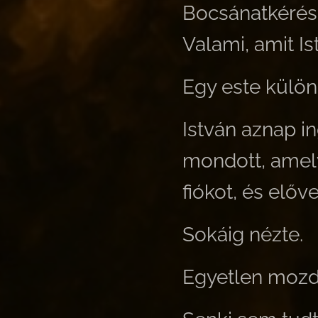
Bocsánatkérés
Valami, amit I
Egy este külön
István aznap i
mondott, amely 
fiókot, és előve
Sokáig nézte.
Egyetlen mozdu