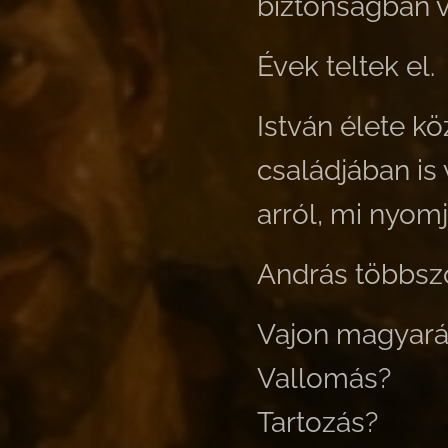
biztonságban v
Évek teltek el.
István élete k
családjában is 
arról, mi nyomj
András többször
Vajon magyará
Vallomás?
Tartozás?