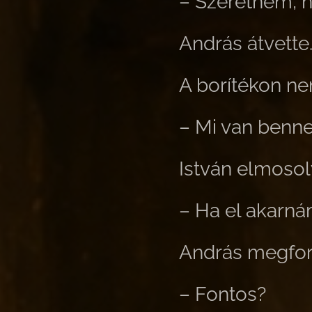
– Szeretném, 
András átvette
A borítékon ne
– Mi van benn
István elmosol
– Ha el akarná
András megfor
– Fontos?