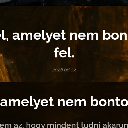
él, amelyet nem bon
fel.
2026.06.03
, amelyet nem bontot
em az, hogy mindent tudni akarun