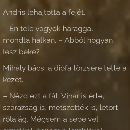
Andris lehajtotta a fejét.
– Én tele vagyok haraggal –
mondta halkan. – Abból hogyan
lesz béke?
Mihály bácsi a diófa törzsére tette a
kezét.
– Nézd ezt a fát. Vihar is érte,
szárazság is, metszették is, letört
róla ág. Mégsem a sebeivel