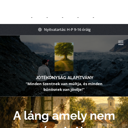
Nyitvatartás: H-P 9-16 óráig
JÓTÉKONYSÁG ALAPÍTVÁNY
"Minden Szentnek van múltja, és minden
bűnösnek van jövője!"
A láng amely nem