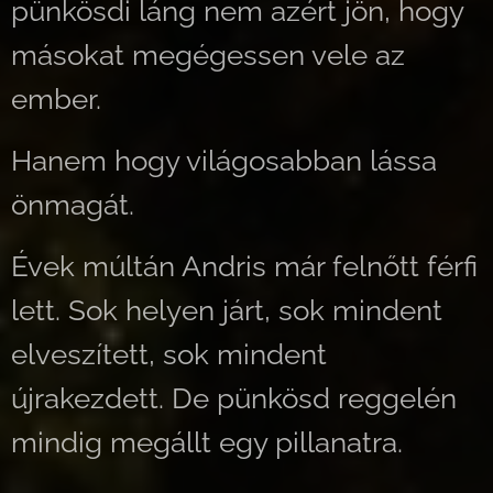
pünkösdi láng nem azért jön, hogy
másokat megégessen vele az
ember.
Hanem hogy világosabban lássa
önmagát.
Évek múltán Andris már felnőtt férfi
lett. Sok helyen járt, sok mindent
elveszített, sok mindent
újrakezdett. De pünkösd reggelén
mindig megállt egy pillanatra.