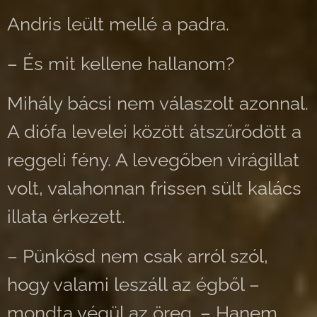
Andris leült mellé a padra.
– És mit kellene hallanom?
Mihály bácsi nem válaszolt azonnal.
A diófa levelei között átszűrődött a
reggeli fény. A levegőben virágillat
volt, valahonnan frissen sült kalács
illata érkezett.
– Pünkösd nem csak arról szól,
hogy valami leszáll az égből –
mondta végül az öreg. – Hanem