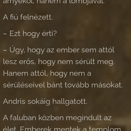
árnyékol, hanem a lombjával.
A fiú felnézett.
– Ezt hogy érti?
– Úgy, hogy az ember sem attól
lesz erős, hogy nem sérült meg.
Hanem attól, hogy nem a
sérüléseivel bánt tovább másokat.
Andris sokáig hallgatott.
A faluban közben megindult az
élet. Emberek mentek a templom