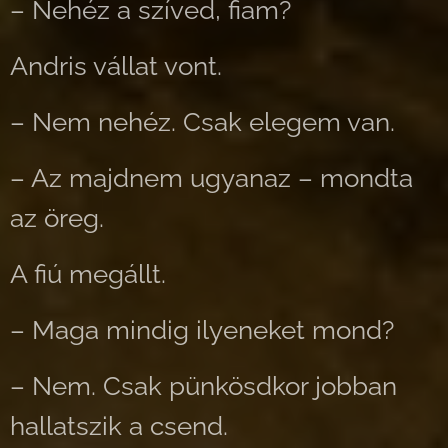
– Nehéz a szíved, fiam?
Andris vállat vont.
– Nem nehéz. Csak elegem van.
– Az majdnem ugyanaz – mondta
az öreg.
A fiú megállt.
– Maga mindig ilyeneket mond?
– Nem. Csak pünkösdkor jobban
hallatszik a csend.