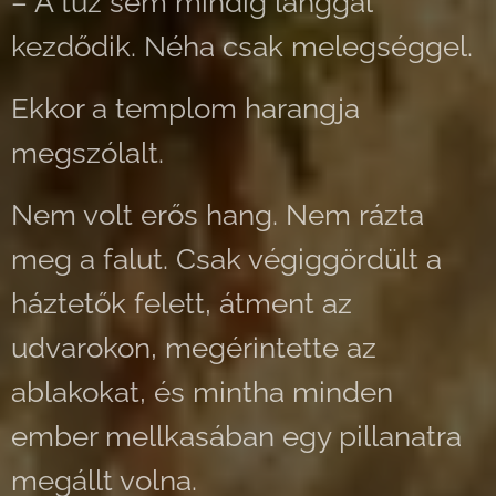
– A tűz sem mindig lánggal
kezdődik. Néha csak melegséggel.
Ekkor a templom harangja
megszólalt.
Nem volt erős hang. Nem rázta
meg a falut. Csak végiggördült a
háztetők felett, átment az
udvarokon, megérintette az
ablakokat, és mintha minden
ember mellkasában egy pillanatra
megállt volna.