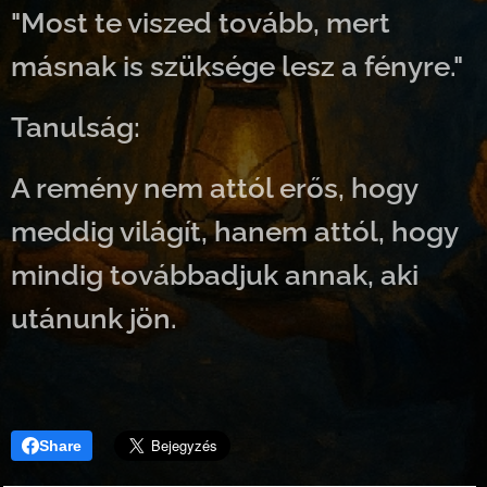
"Most te viszed tovább, mert
másnak is szüksége lesz a fényre."
Tanulság:
A remény nem attól erős, hogy
meddig világít, hanem attól, hogy
mindig továbbadjuk annak, aki
utánunk jön.
Share