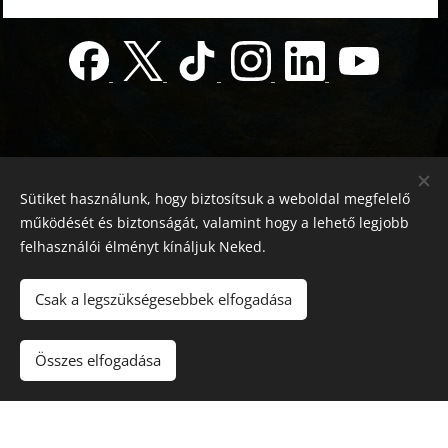
Sütiket használunk, hogy biztosítsuk a weboldal megfelelő
működését és biztonságát, valamint hogy a lehető legjobb
felhasználói élményt kínáljuk Neked.
© 2022 Jótékonyság alapítvány
Registration number 01-01-0013812
Csak a legszükségesebbek elfogadása
Országos azonosító:
0100/60270/2025/2300092318647
Adószám: 19419028-1-43
| Minden jog fenntartva.
Összes elfogadása
Az oldalt a
Webnode
működteti
Sütik
Nyelvek