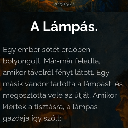
2025.09.21
A Lámpás.
Egy ember sötét erdőben
bolyongott. Már-már feladta,
amikor távolról fényt látott. Egy
másik vándor tartotta a lámpást, és
megosztotta vele az útját. Amikor
kiértek a tisztásra, a lámpás
gazdája így szólt: