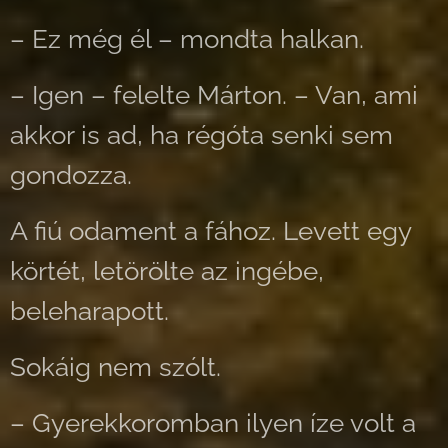
– Ez még él – mondta halkan.
– Igen – felelte Márton. – Van, ami
akkor is ad, ha régóta senki sem
gondozza.
A fiú odament a fához. Levett egy
körtét, letörölte az ingébe,
beleharapott.
Sokáig nem szólt.
– Gyerekkoromban ilyen íze volt a