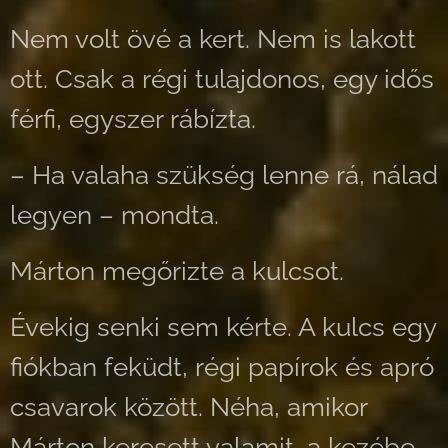
Nem volt övé a kert. Nem is lakott
ott. Csak a régi tulajdonos, egy idős
férfi, egyszer rábízta.
– Ha valaha szükség lenne rá, nálad
legyen – mondta.
Márton megőrizte a kulcsot.
Évekig senki sem kérte. A kulcs egy
fiókban feküdt, régi papírok és apró
csavarok között. Néha, amikor
Márton keresett valamit, a kezébe