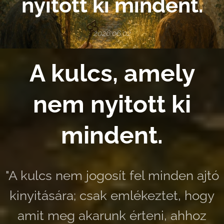
nyitott ki mindent.
2026.06.02
A kulcs, amely
nem nyitott ki
mindent.
"A kulcs nem jogosít fel minden ajtó
kinyitására; csak emlékeztet, hogy
amit meg akarunk érteni, ahhoz