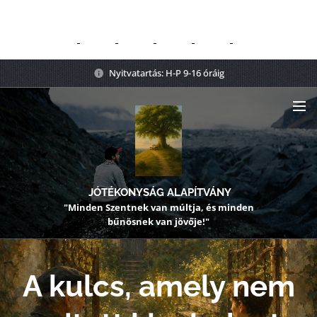
Nyitvatartás: H-P 9-16 óráig
JÓTÉKONYSÁG ALAPÍTVÁNY
"Minden Szentnek van múltja, és minden
bűnösnek van jövője!"
A kulcs, amely nem